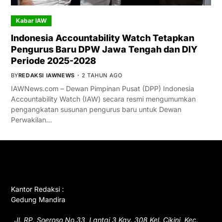
Kabar IAW
Indonesia Accountability Watch Tetapkan
Pengurus Baru DPW Jawa Tengah dan DIY
Periode 2025-2028
BY
REDAKSI IAWNEWS
2 TAHUN AGO
IAWNews.com – Dewan Pimpinan Pusat (DPP) Indonesia
Accountability Watch (IAW) secara resmi mengumumkan
pengangkatan susunan pengurus baru untuk Dewan
Perwakilan…
GET IN TOUCH
Kantor Redaksi :
Gedung Mandira
Jl. RP. Soeroso No.33, Lantai 3 Kav. 308 Kel. Cikini, Kec.