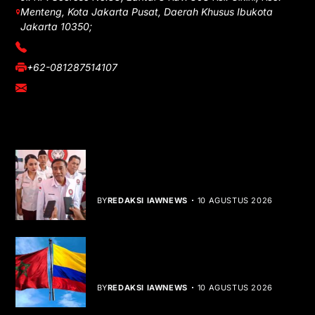
Menteng, Kota Jakarta Pusat, Daerah Khusus Ibukota
Jakarta 10350;
(021) 3908026
+62-081287514107
adm@iawnews.com
YOU MIGHT LIKE
HUT ke-1 PRI, Gelar Donor Darah dan
Libatkan UMKM
BY
REDAKSI IAWNEWS
10 AGUSTUS 2026
Kolombia Akui Kedaulatan Maroko,
Peta Diplomasi Berubah
BY
REDAKSI IAWNEWS
10 AGUSTUS 2026