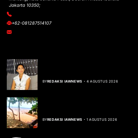
Jakarta 10350;
(021) 3908026
+62-081287514107
adm@iawnews.com
YOU MIGHT LIKE
Rocha Gibson Debut Lewat Single
Dibalik Tawaku Bergenre Slow Rock
BY
REDAKSI IAWNEWS
4 AGUSTUS 2026
Teluk Mata Ikan Keruh, Nelayan Soroti
Dampak Cut and Fill
BY
REDAKSI IAWNEWS
1 AGUSTUS 2026