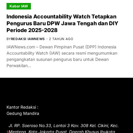
Kabar IAW
Indonesia Accountability Watch Tetapkan
Pengurus Baru DPW Jawa Tengah dan DIY
Periode 2025-2028
BY
REDAKSI IAWNEWS
2 TAHUN AGO
IAWNews.com – Dewan Pimpinan Pusat (DPP) Indonesia
Accountability Watch (IAW) secara resmi mengumumkan
pengangkatan susunan pengurus baru untuk Dewan
Perwakilan…
GET IN TOUCH
Kantor Redaksi :
Gedung Mandira
Jl. RP. Soeroso No.33, Lantai 3 Kav. 308 Kel. Cikini, Kec.
Menteng, Kota Jakarta Pusat, Daerah Khusus Ibukota