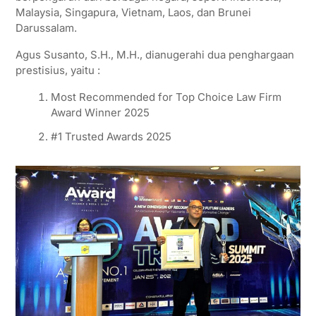
p
r
o
a
Malaysia, Singapura, Vietnam, Laos, dan Brunei
Darussalam.
p
k
m
Agus Susanto, S.H., M.H., dianugerahi dua penghargaan
prestisius, yaitu :
Most Recommended for Top Choice Law Firm
Award Winner 2025
#1 Trusted Awards 2025