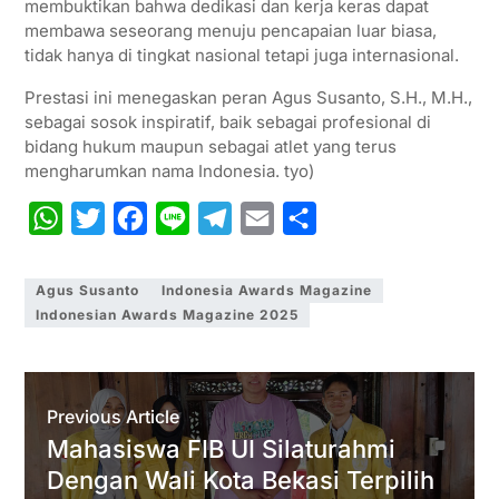
membuktikan bahwa dedikasi dan kerja keras dapat
membawa seseorang menuju pencapaian luar biasa,
tidak hanya di tingkat nasional tetapi juga internasional.
Prestasi ini menegaskan peran Agus Susanto, S.H., M.H.,
sebagai sosok inspiratif, baik sebagai profesional di
bidang hukum maupun sebagai atlet yang terus
mengharumkan nama Indonesia. tyo)
W
T
F
L
T
E
S
h
w
a
i
e
m
h
a
i
c
n
l
a
a
Agus Susanto
Indonesia Awards Magazine
Indonesian Awards Magazine 2025
t
t
e
e
e
i
r
s
t
b
g
l
e
A
e
o
r
Previous Article
p
r
o
a
Mahasiswa FIB UI Silaturahmi
p
k
m
Dengan Wali Kota Bekasi Terpilih