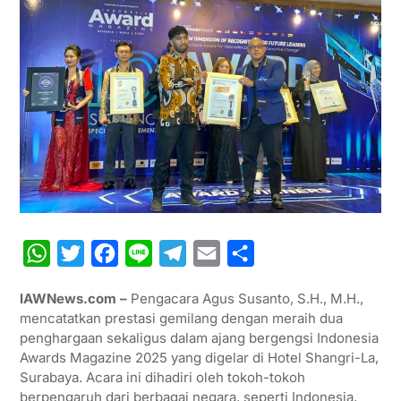
W
T
F
L
T
E
S
h
w
a
i
e
m
h
IAWNews.com –
Pengacara Agus Susanto, S.H., M.H.,
a
i
c
n
l
a
a
mencatatkan prestasi gemilang dengan meraih dua
t
t
e
e
e
i
r
penghargaan sekaligus dalam ajang bergengsi Indonesia
Awards Magazine 2025 yang digelar di Hotel Shangri-La,
s
t
b
g
l
e
Surabaya. Acara ini dihadiri oleh tokoh-tokoh
A
e
o
r
berpengaruh dari berbagai negara, seperti Indonesia,