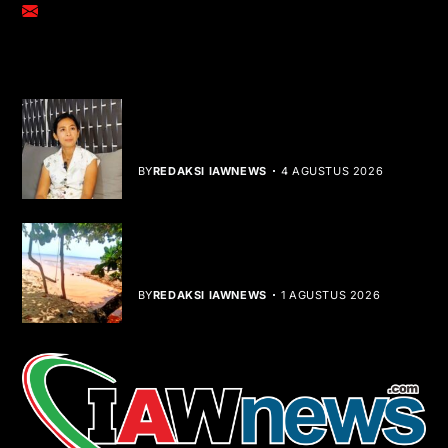
adm@iawnews.com
YOU MIGHT LIKE
Rocha Gibson Debut Lewat Single
Dibalik Tawaku Bergenre Slow Rock
BY
REDAKSI IAWNEWS
4 AGUSTUS 2026
Teluk Mata Ikan Keruh, Nelayan Soroti
Dampak Cut and Fill
BY
REDAKSI IAWNEWS
1 AGUSTUS 2026