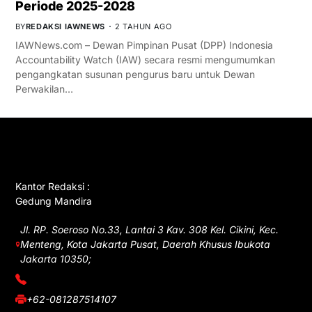
Periode 2025-2028
BY
REDAKSI IAWNEWS
2 TAHUN AGO
IAWNews.com – Dewan Pimpinan Pusat (DPP) Indonesia
Accountability Watch (IAW) secara resmi mengumumkan
pengangkatan susunan pengurus baru untuk Dewan
Perwakilan…
GET IN TOUCH
Kantor Redaksi :
Gedung Mandira
Jl. RP. Soeroso No.33, Lantai 3 Kav. 308 Kel. Cikini, Kec.
Menteng, Kota Jakarta Pusat, Daerah Khusus Ibukota
Jakarta 10350;
(021) 3908026
+62-081287514107