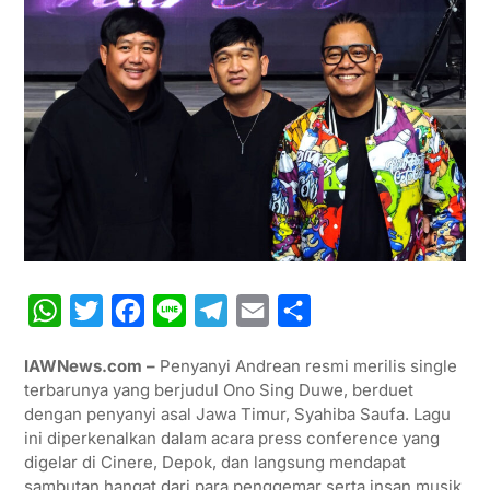
W
T
F
L
T
E
S
h
w
a
i
e
m
h
IAWNews.com –
Penyanyi Andrean resmi merilis single
a
i
c
n
l
a
a
terbarunya yang berjudul Ono Sing Duwe, berduet
t
t
e
e
e
i
r
dengan penyanyi asal Jawa Timur, Syahiba Saufa. Lagu
ini diperkenalkan dalam acara press conference yang
s
t
b
g
l
e
digelar di Cinere, Depok, dan langsung mendapat
A
e
o
r
sambutan hangat dari para penggemar serta insan musik.