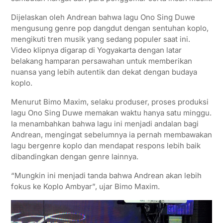
p
r
o
a
Dijelaskan oleh Andrean bahwa lagu Ono Sing Duwe
p
k
m
mengusung genre pop dangdut dengan sentuhan koplo,
mengikuti tren musik yang sedang populer saat ini.
Video klipnya digarap di Yogyakarta dengan latar
belakang hamparan persawahan untuk memberikan
nuansa yang lebih autentik dan dekat dengan budaya
koplo.
Menurut Bimo Maxim, selaku produser, proses produksi
lagu Ono Sing Duwe memakan waktu hanya satu minggu.
Ia menambahkan bahwa lagu ini menjadi andalan bagi
Andrean, mengingat sebelumnya ia pernah membawakan
lagu bergenre koplo dan mendapat respons lebih baik
dibandingkan dengan genre lainnya.
“Mungkin ini menjadi tanda bahwa Andrean akan lebih
fokus ke Koplo Ambyar”, ujar Bimo Maxim.