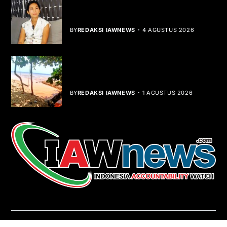
Rocha Gibson Debut Lewat Single
Dibalik Tawaku Bergenre Slow Rock
BY
REDAKSI IAWNEWS
4 AGUSTUS 2026
Teluk Mata Ikan Keruh, Nelayan Soroti
Dampak Cut and Fill
BY
REDAKSI IAWNEWS
1 AGUSTUS 2026
REDAKSI
About Us
Contact
Pedoman Media Siber