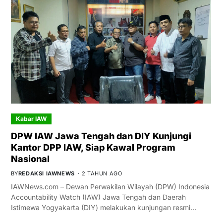
Kabar IAW
DPW IAW Jawa Tengah dan DIY Kunjungi
Kantor DPP IAW, Siap Kawal Program
Nasional
BY
REDAKSI IAWNEWS
2 TAHUN AGO
IAWNews.com – Dewan Perwakilan Wilayah (DPW) Indonesia
Accountability Watch (IAW) Jawa Tengah dan Daerah
Istimewa Yogyakarta (DIY) melakukan kunjungan resmi…