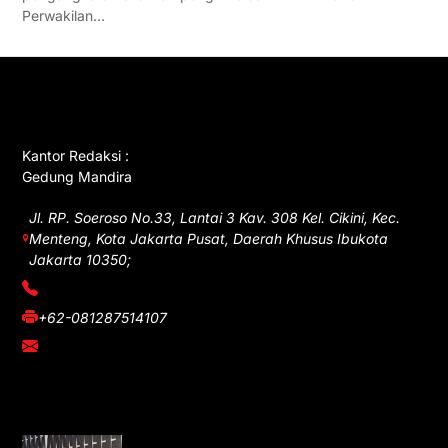
Perwakilan…
GET IN TOUCH
Kantor Redaksi :
Gedung Mandira
Jl. RP. Soeroso No.33, Lantai 3 Kav. 308 Kel. Cikini, Kec.
Menteng, Kota Jakarta Pusat, Daerah Khusus Ibukota
Jakarta 10350;
(021) 3908026
+62-081287514107
adm@iawnews.com
YOU MIGHT LIKE