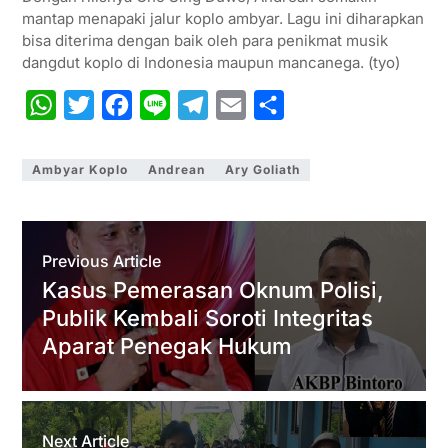
mantap menapaki jalur koplo ambyar. Lagu ini diharapkan
bisa diterima dengan baik oleh para penikmat musik
dangdut koplo di Indonesia maupun mancanega. (tyo)
W
T
F
L
T
E
S
h
w
a
i
e
m
h
a
i
c
n
l
a
a
Ambyar Koplo
Andrean
Ary Goliath
t
t
e
e
e
i
r
s
t
b
g
l
e
A
e
o
r
Previous Article
p
r
o
a
Kasus Pemerasan Oknum Polisi,
Publik Kembali Soroti Integritas
p
k
m
Aparat Penegak Hukum
Next Article