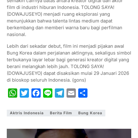
semakin cairnya batas antara kreator digital dan aktor
film di industri hiburan Indonesia. TOLONG SAYA!
(DOWAJUSEYO) menjadi ruang eksplorasi yang
menunjukkan bahwa talenta lintas medium dapat
berkembang dan memberi warna baru bagi perfilman
nasional.
Lebih dari sekadar debut, film ini menjadi pijakan awal
Bung Korea dalam perjalanan aktingnya, sekaligus simbol
terbukanya layar lebar bagi generasi kreator digital yang
berani melangkah lebih jauh. TOLONG SAYA!
(DOWAJUSEYO) dapat disaksikan mulai 29 Januari 2026
di bioskop seluruh Indonesia. (gons)
W
T
F
L
T
E
S
h
w
a
i
e
m
h
a
i
c
n
l
a
a
Aktris Indonesia
Berita Film
Bung Korea
t
t
e
e
e
i
r
s
t
b
g
l
e