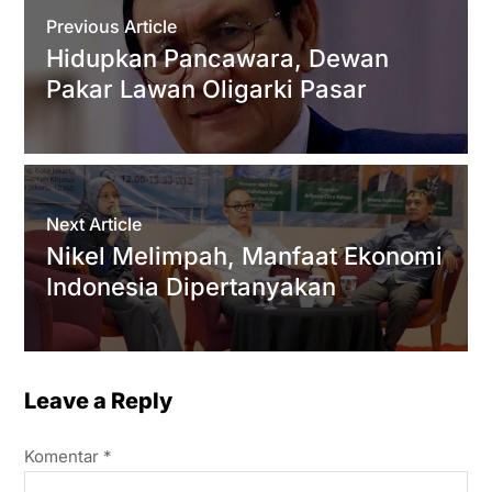
A
e
o
r
Previous Article
p
r
o
a
Hidupkan Pancawara, Dewan
p
k
m
Pakar Lawan Oligarki Pasar
Next Article
Nikel Melimpah, Manfaat Ekonomi
Indonesia Dipertanyakan
Leave a Reply
Komentar
*