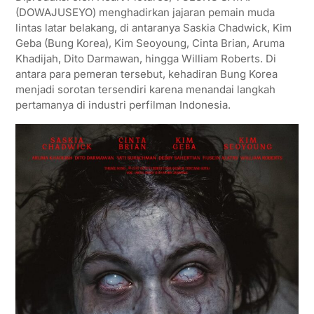
(DOWAJUSEYO) menghadirkan jajaran pemain muda
lintas latar belakang, di antaranya Saskia Chadwick, Kim
Geba (Bung Korea), Kim Seoyoung, Cinta Brian, Aruma
Khadijah, Dito Darmawan, hingga William Roberts. Di
antara para pemeran tersebut, kehadiran Bung Korea
menjadi sorotan tersendiri karena menandai langkah
pertamanya di industri perfilman Indonesia.