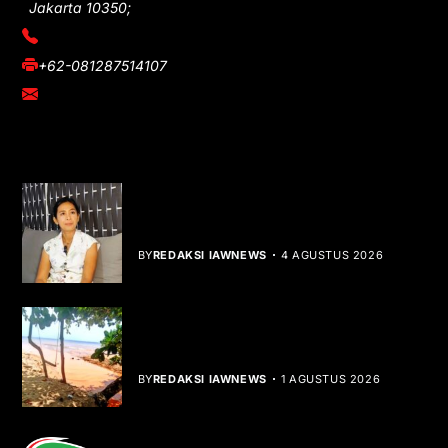
Jakarta 10350;
(021) 3908026
+62-081287514107
adm@iawnews.com
YOU MIGHT LIKE
Rocha Gibson Debut Lewat Single
Dibalik Tawaku Bergenre Slow Rock
BY
REDAKSI IAWNEWS
4 AGUSTUS 2026
Teluk Mata Ikan Keruh, Nelayan Soroti
Dampak Cut and Fill
BY
REDAKSI IAWNEWS
1 AGUSTUS 2026