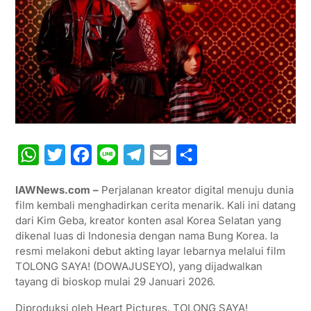
W
T
F
L
T
E
S
h
w
a
i
e
m
h
IAWNews.com –
Perjalanan kreator digital menuju dunia
a
i
c
n
l
a
a
film kembali menghadirkan cerita menarik. Kali ini datang
t
t
e
e
e
i
r
dari Kim Geba, kreator konten asal Korea Selatan yang
dikenal luas di Indonesia dengan nama Bung Korea. Ia
s
t
b
g
l
e
resmi melakoni debut akting layar lebarnya melalui film
A
e
o
r
TOLONG SAYA! (DOWAJUSEYO), yang dijadwalkan
p
r
o
a
tayang di bioskop mulai 29 Januari 2026.
p
k
m
Diproduksi oleh Heart Pictures, TOLONG SAYA!