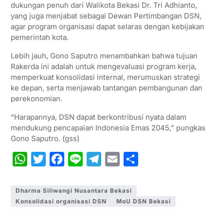
dukungan penuh dari Walikota Bekasi Dr. Tri Adhianto,
yang juga menjabat sebagai Dewan Pertimbangan DSN,
agar program organisasi dapat selaras dengan kebijakan
pemerintah kota.
Lebih jauh, Gono Saputro menambahkan bahwa tujuan
Rakerda ini adalah untuk mengevaluasi program kerja,
memperkuat konsolidasi internal, merumuskan strategi
ke depan, serta menjawab tantangan pembangunan dan
perekonomian.
“Harapannya, DSN dapat berkontribusi nyata dalam
mendukung pencapaian Indonesia Emas 2045,” pungkas
Gono Saputro. (gss)
W
T
F
L
T
E
S
h
w
a
i
e
m
h
a
i
c
n
l
a
a
Dharma Siliwangi Nusantara Bekasi
Konsolidasi organisasi DSN
MoU DSN Bekasi
t
t
e
e
e
i
r
s
t
b
g
l
e