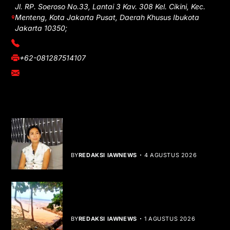
Jl. RP. Soeroso No.33, Lantai 3 Kav. 308 Kel. Cikini, Kec.
Menteng, Kota Jakarta Pusat, Daerah Khusus Ibukota
Jakarta 10350;
(021) 3908026
+62-081287514107
adm@iawnews.com
YOU MIGHT LIKE
Rocha Gibson Debut Lewat Single
Dibalik Tawaku Bergenre Slow Rock
BY
REDAKSI IAWNEWS
4 AGUSTUS 2026
Teluk Mata Ikan Keruh, Nelayan Soroti
Dampak Cut and Fill
BY
REDAKSI IAWNEWS
1 AGUSTUS 2026