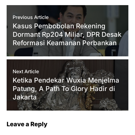
A
e
o
r
Previous Article
p
r
o
a
Kasus Pembobolan Rekening
p
k
m
Dormant Rp204 Miliar, DPR Desak
Reformasi Keamanan Perbankan
Next Article
Ketika Pendekar Wuxia Menjelma
Patung, A Path To Glory Hadir di
Jakarta
Leave a Reply