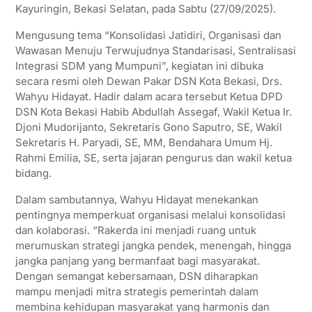
Kayuringin, Bekasi Selatan, pada Sabtu (27/09/2025).
A
e
o
r
Mengusung tema “Konsolidasi Jatidiri, Organisasi dan
p
r
o
a
Wawasan Menuju Terwujudnya Standarisasi, Sentralisasi
p
k
m
Integrasi SDM yang Mumpuni”, kegiatan ini dibuka
secara resmi oleh Dewan Pakar DSN Kota Bekasi, Drs.
Wahyu Hidayat. Hadir dalam acara tersebut Ketua DPD
DSN Kota Bekasi Habib Abdullah Assegaf, Wakil Ketua Ir.
Djoni Mudorijanto, Sekretaris Gono Saputro, SE, Wakil
Sekretaris H. Paryadi, SE, MM, Bendahara Umum Hj.
Rahmi Emilia, SE, serta jajaran pengurus dan wakil ketua
bidang.
Dalam sambutannya, Wahyu Hidayat menekankan
pentingnya memperkuat organisasi melalui konsolidasi
dan kolaborasi. “Rakerda ini menjadi ruang untuk
merumuskan strategi jangka pendek, menengah, hingga
jangka panjang yang bermanfaat bagi masyarakat.
Dengan semangat kebersamaan, DSN diharapkan
mampu menjadi mitra strategis pemerintah dalam
membina kehidupan masyarakat yang harmonis dan