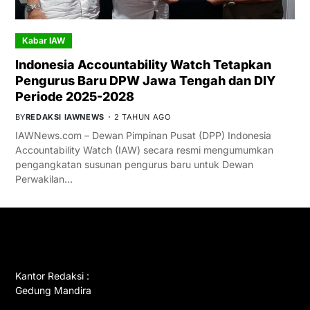
Kabar IAW
Indonesia Accountability Watch Tetapkan
Pengurus Baru DPW Jawa Tengah dan DIY
Periode 2025-2028
BY
REDAKSI IAWNEWS
2 TAHUN AGO
IAWNews.com – Dewan Pimpinan Pusat (DPP) Indonesia
Accountability Watch (IAW) secara resmi mengumumkan
pengangkatan susunan pengurus baru untuk Dewan
Perwakilan…
GET IN TOUCH
Kantor Redaksi :
Gedung Mandira