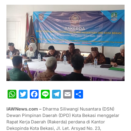
W
T
F
L
T
E
S
h
w
a
i
e
m
h
IAWNews.com –
Dharma Siliwangi Nusantara (DSN)
a
i
c
n
l
a
a
Dewan Pimpinan Daerah (DPD) Kota Bekasi menggelar
t
t
e
e
e
i
r
Rapat Kerja Daerah (Rakerda) perdana di Kantor
Dekopinda Kota Bekasi, Jl. Let. Arsyad No. 23,
s
t
b
g
l
e