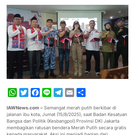
W
T
F
L
T
E
S
h
w
a
i
e
m
h
IAWNews.com –
Semangat merah putih berkibar di
a
i
c
n
l
a
a
jalanan ibu kota, Jumat (15/8/2025), saat Badan Kesatuan
t
t
e
e
e
i
r
Bangsa dan Politik (Kesbangpol) Provinsi DKI Jakarta
membagikan ratusan bendera Merah Putih secara gratis
s
t
b
g
l
e
kepada masyarakat. Aksi ini menjadi bagian dari