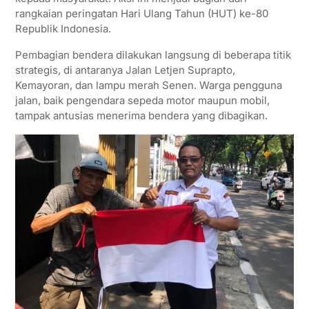
A
e
o
r
rangkaian peringatan Hari Ulang Tahun (HUT) ke-80
p
r
o
a
Republik Indonesia.
p
k
m
Pembagian bendera dilakukan langsung di beberapa titik
strategis, di antaranya Jalan Letjen Suprapto,
Kemayoran, dan lampu merah Senen. Warga pengguna
jalan, baik pengendara sepeda motor maupun mobil,
tampak antusias menerima bendera yang dibagikan.