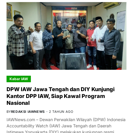
Kabar IAW
DPW IAW Jawa Tengah dan DIY Kunjungi
Kantor DPP IAW, Siap Kawal Program
Nasional
BY
REDAKSI IAWNEWS
2 TAHUN AGO
IAWNews.com – Dewan Perwakilan Wilayah (DPW) Indonesia
Accountability Watch (IAW) Jawa Tengah dan Daerah
Istimewa Yogyakarta (DIY) melakukan kunjungan resmi…