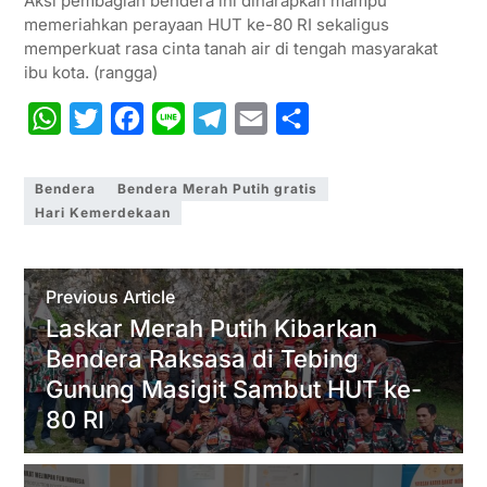
Aksi pembagian bendera ini diharapkan mampu
memeriahkan perayaan HUT ke-80 RI sekaligus
memperkuat rasa cinta tanah air di tengah masyarakat
ibu kota. (rangga)
W
T
F
L
T
E
S
h
w
a
i
e
m
h
a
i
c
n
l
a
a
Bendera
Bendera Merah Putih gratis
Hari Kemerdekaan
t
t
e
e
e
i
r
s
t
b
g
l
e
A
e
o
r
Previous Article
p
r
o
a
Laskar Merah Putih Kibarkan
p
k
m
Bendera Raksasa di Tebing
Gunung Masigit Sambut HUT ke-
80 RI