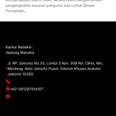
pengangkatan susunan pengurus baru untuk Dewan
Perwakilan…
GET IN TOUCH
Kantor Redaksi :
Gedung Mandira
Jl. RP. Soeroso No.33, Lantai 3 Kav. 308 Kel. Cikini, Kec.
Menteng, Kota Jakarta Pusat, Daerah Khusus Ibukota
Jakarta 10350;
(021) 3908026
+62-081287514107
adm@iawnews.com
YOU MIGHT LIKE