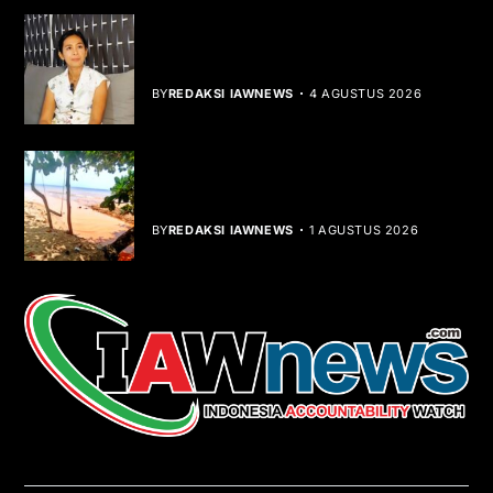
Rocha Gibson Debut Lewat Single
Dibalik Tawaku Bergenre Slow Rock
BY
REDAKSI IAWNEWS
4 AGUSTUS 2026
Teluk Mata Ikan Keruh, Nelayan Soroti
Dampak Cut and Fill
BY
REDAKSI IAWNEWS
1 AGUSTUS 2026