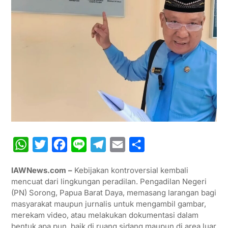
W
T
F
L
T
E
S
h
w
a
i
e
m
h
IAWNews.com –
Kebijakan kontroversial kembali
a
i
c
n
l
a
a
mencuat dari lingkungan peradilan. Pengadilan Negeri
t
t
e
e
e
i
r
(PN) Sorong, Papua Barat Daya, memasang larangan bagi
masyarakat maupun jurnalis untuk mengambil gambar,
s
t
b
g
l
e
merekam video, atau melakukan dokumentasi dalam
A
e
o
r
bentuk apa pun, baik di ruang sidang maupun di area luar