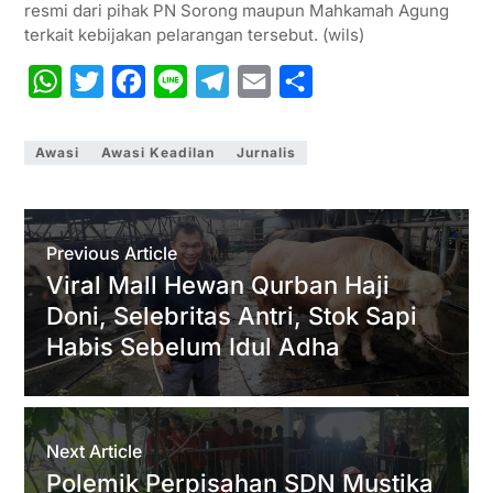
resmi dari pihak PN Sorong maupun Mahkamah Agung
terkait kebijakan pelarangan tersebut. (wils)
W
T
F
L
T
E
S
h
w
a
i
e
m
h
a
i
c
n
l
a
a
Awasi
Awasi Keadilan
Jurnalis
t
t
e
e
e
i
r
s
t
b
g
l
e
A
e
o
r
Previous Article
p
r
o
a
Viral Mall Hewan Qurban Haji
Doni, Selebritas Antri, Stok Sapi
p
k
m
Habis Sebelum Idul Adha
Next Article
Polemik Perpisahan SDN Mustika