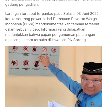
p
r
o
a
gedung pengadilan.
p
k
m
Larangan tersebut terpantau pada Selasa, 03 Juni 2025,
ketika seorang pewarta dari Persatuan Pewarta Warga
Indonesia (PPWI) mendokumentasikan temuan tersebut
dalam sebuah video. Informasi yang didapatkan
menunjukkan bahwa papan pengumuman pelarangan
dipasang secara terbuka di kawasan PN Sorong.