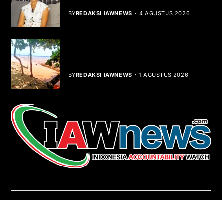
Dibalik Tawaku Bergenre Slow Rock
BY
REDAKSI IAWNEWS
4 AGUSTUS 2026
Teluk Mata Ikan Keruh, Nelayan Soroti
Dampak Cut and Fill
BY
REDAKSI IAWNEWS
1 AGUSTUS 2026
REDAKSI
About Us
Contact
Pedoman Media Siber