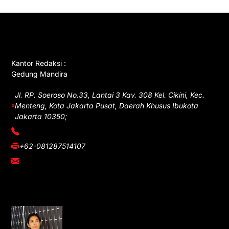
GET IN TOUCH
Kantor Redaksi :
Gedung Mandira
Jl. RP. Soeroso No.33, Lantai 3 Kav. 308 Kel. Cikini, Kec.
Menteng, Kota Jakarta Pusat, Daerah Khusus Ibukota
Jakarta 10350;
(021) 3908026
+62-081287514107
adm@iawnews.com
YOU MIGHT LIKE
Rocha Gibson Debut Lewat Single