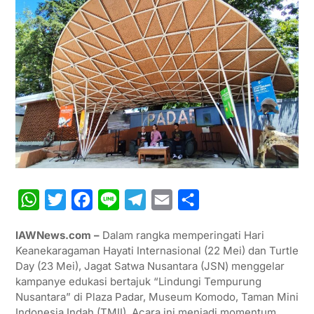
W
T
F
L
T
E
S
h
w
a
i
e
m
h
IAWNews.com –
Dalam rangka memperingati Hari
a
i
c
n
l
a
a
Keanekaragaman Hayati Internasional (22 Mei) dan Turtle
t
t
e
e
e
i
r
Day (23 Mei), Jagat Satwa Nusantara (JSN) menggelar
kampanye edukasi bertajuk “Lindungi Tempurung
s
t
b
g
l
e
Nusantara” di Plaza Padar, Museum Komodo, Taman Mini
A
e
o
r
Indonesia Indah (TMII). Acara ini menjadi momentum