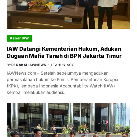
Kabar IAW
IAW Datangi Kementerian Hukum, Adukan
Dugaan Mafia Tanah di BPN Jakarta Timur
BY
REDAKSI IAWNEWS
1 TAHUN AGO
IAWNews.com – Setelah sebelumnya mengadukan
permasalahan hukum ke Komisi Pemberantasan Korupsi
(KPK), lembaga Indonesia Accountability Watch (IAW)
kembali melakukan audiensi…