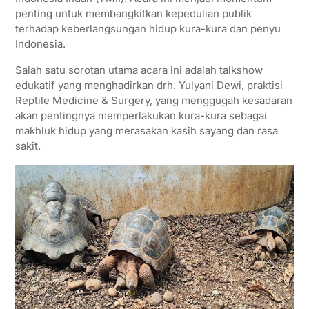
p
r
o
a
penting untuk membangkitkan kepedulian publik
terhadap keberlangsungan hidup kura-kura dan penyu
p
k
m
Indonesia.
Salah satu sorotan utama acara ini adalah talkshow
edukatif yang menghadirkan drh. Yulyani Dewi, praktisi
Reptile Medicine & Surgery, yang menggugah kesadaran
akan pentingnya memperlakukan kura-kura sebagai
makhluk hidup yang merasakan kasih sayang dan rasa
sakit.