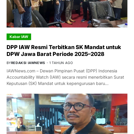
Kabar IAW
DPP IAW Resmi Terbitkan SK Mandat untuk
DPW Jawa Barat Periode 2025–2028
BY
REDAKSI IAWNEWS
1 TAHUN AGO
IAWNews.com – Dewan Pimpinan Pusat (DPP) Indonesia
Accountability Watch (IAW) secara resmi menerbitkan Surat
Keputusan (SK) Mandat untuk kepengurusan baru…