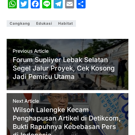
W
T
F
L
T
E
S
h
w
a
i
e
m
h
a
i
c
n
l
a
a
Cangkang
Edukasi
Habitat
t
t
e
e
e
i
r
s
t
b
g
l
e
A
e
o
r
Previous Article
p
r
o
a
Forum Supliyer Lebak Selatan
Segel Jalur Proyek, Cek Kosong
p
k
m
Jadi Pemicu Utama
Next Article
Wilson Lalengke Kecam
Penghapusan Artikel di Detikcom,
Bukti Rapuhnya Kebebasan Pers