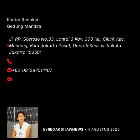
GET IN TOUCH
Kantor Redaksi :
Gedung Mandira
Jl. RP. Soeroso No.33, Lantai 3 Kav. 308 Kel. Cikini, Kec.
Menteng, Kota Jakarta Pusat, Daerah Khusus Ibukota
Jakarta 10350;
(021) 3908026
+62-081287514107
adm@iawnews.com
YOU MIGHT LIKE
Rocha Gibson Debut Lewat Single
Dibalik Tawaku Bergenre Slow Rock
BY
REDAKSI IAWNEWS
4 AGUSTUS 2026