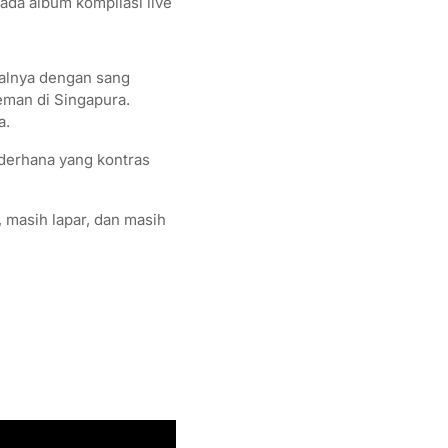
ada album kompilasi live
alnya dengan sang
teman di Singapura.
a.
ederhana yang kontras
 masih lapar, dan masih