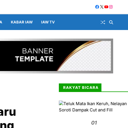
A
KABAR IAW
IAW TV
RAKYAT BICARA
aru
ang
01