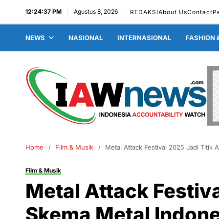
12:24:38 PM
Agustus 8, 2026
REDAKSI
About Us
Contact
P
NEWS
NASIONAL
INTERNASIONAL
FASHION 
Home
Film & Musik
Metal Attack Festival 2025 Jadi Titi
Film & Musik
Metal Attack Festiva
Skema Metal Indone