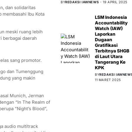
BY
REDAKSI IAWNEWS
19 APRIL 2025
, dan solidaritas
ap membasahi Ibu Kota
LSM Indonesia
Accountability
Watch (IAW)
un meski ruang lebih
Laporkan
ri berbagai daerah
Dugaan
Gratifikasi
Terbitnya SHGB
di Laut Utara
jelas sang promotor.
Tangerang Ke
KPK
orogo dan Tumenggung
BY
REDAKSI IAWNEW
andung yang makin
11 MARET 2025
 asal Munich, Jerman
dengan “In The Realm of
erupa “Night’s Blood”,
ga audio multitrack