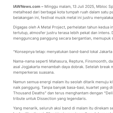
h
w
a
i
e
m
h
IAWNews.com –
Minggu malam, 13 Juli 2025, Mbloc Spa
a
i
c
n
l
a
a
metalhead dari berbagai kota tumpah ruah dalam satu p
t
t
e
e
e
i
r
belakangan ini, festival musik metal ini justru menyala
s
t
b
g
l
e
Digagas oleh A Metal Project, perhelatan tahun kedua 
A
e
o
r
tertutup, atmosfer justru terasa lebih pekat dan intens.
mengguncang panggung secara bergantian, memupuk se
p
r
o
a
p
k
m
“Konsepnya tetap: menyatukan band-band lokal Jakarta 
Nama-nama seperti Mahasura, Repture, Finsmoonth, dan 
asal Jogjakarta menambah daya dobrak. Setelah break m
memperkeras suasana.
Namun semua energi malam itu seolah ditarik menuju kl
naik panggung. Tanpa banyak basa-basi, kuartet yang 
Thousand Deaths” dan terus menghantam dengan “Delive
tribute untuk Dissection yang legendaris.
Yang menarik, seluruh aksi band di malam itu direkam se