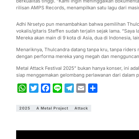
berkualitas tinggi. “Kami ingin meninggalkan dokumenta
rilisan AMPS Records, menampilkan satu lagu dari masi
Adhi Nrsetyo pun menambahkan bahwa pemilihan Thulca
vokalis/gitaris Steffen sudah terjalin sejak lama. “Saya
Mereka akan main di 9 kota di Asia, dua di Indonesia, la
Menariknya, Thulcandra datang tanpa kru, tanpa rider
dengan performa mereka yang megah dan mengguncan
Metal Attack Festival 2025” bukan hanya konser, ini ad
siap menggemakan gelombang perlawanan dari dalam pa
W
T
F
L
T
E
S
h
w
a
i
e
m
h
a
i
c
n
l
a
a
2025
A Metal Project
Attack
t
t
e
e
e
i
r
s
t
b
g
l
e
A
e
o
r