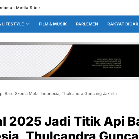
edoman Media Siber
& LIFESTYLE
FILM & MUSIK
PARLEMEN
RAKYAT BICAR
k Api Baru Skema Metal Indonesia, Thulcandra Guncang Jakarta
l 2025 Jadi Titik Api B
sia, Thulcandra Gunc