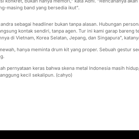
si konkret, bukan hanya memori,” kata Adhi. “Rencananya akan 
ng-masing band yang bersedia ikut”.
ndra sebagai headliner bukan tanpa alasan. Hubungan person
 langsung kontak sendiri, tanpa agen. Tur ini kami garap bareng 
innya di Vietnam, Korea Selatan, Jepang, dan Singapura”, katany
s mewah, hanya meminta drum kit yang proper. Sebuah gestur s
g.
alah pernyataan keras bahwa skena metal Indonesia masih hidup,
nggung kecil sekalipun. (cahyo)