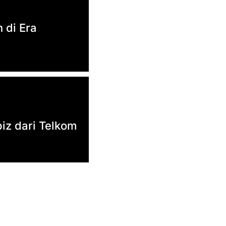
 di Era
biz dari Telkom