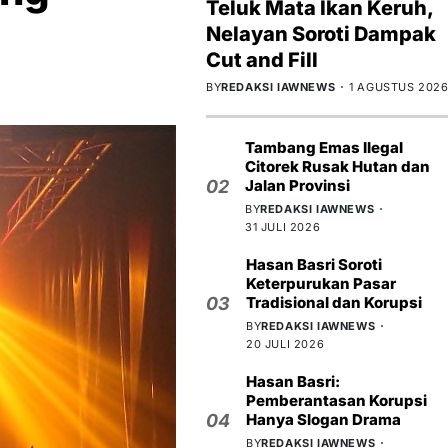
Teluk Mata Ikan Keruh,
Nelayan Soroti Dampak
Cut and Fill
BY
REDAKSI IAWNEWS
1 AGUSTUS 202
Tambang Emas Ilegal
Citorek Rusak Hutan dan
02
Jalan Provinsi
BY
REDAKSI IAWNEWS
31 JULI 2026
Hasan Basri Soroti
Keterpurukan Pasar
03
Tradisional dan Korupsi
BY
REDAKSI IAWNEWS
20 JULI 2026
Hasan Basri:
Pemberantasan Korupsi
04
Hanya Slogan Drama
BY
REDAKSI IAWNEWS