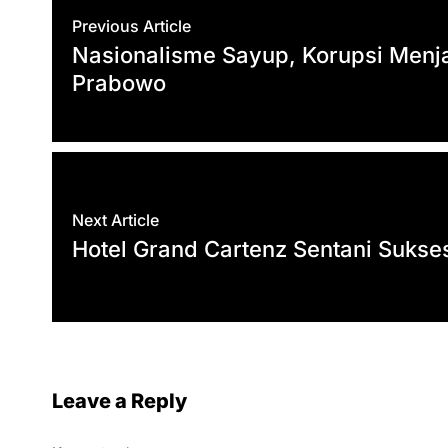
p
r
o
a
Previous Article
p
k
m
Nasionalisme Sayup, Korupsi Menjal
Prabowo
Next Article
Hotel Grand Cartenz Sentani Sukses
Leave a Reply