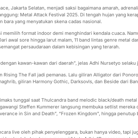
ce, Jakarta Selatan, menjadi saksi bagaimana amarah, adrenalin
anggung: Metal Attack Festival 2025. Di tengah hujan yang ker
kan bara yang menyatukan skena cadas nasional.
ini memilih format indoor demi menghindari kendala cuaca. Nam
 Dari awal sore hingga larut malam, 11 band lintas genre metal da
mangat persaudaraan dalam kebisingan yang terarah.
dengan kawan-kawan dari daerah”, jelas Adhi Nursetyo selaku 
Rising The Fall jadi pemanas. Lalu giliran Alligator dari Pon
aghrib, giliran Harmony Gothic, Darksovls, dan Beside dari B
imaks tunggal saat Thulcandra band melodic black/death metal
digawangi Steffen Kummerer langsung membuka setlist mereka 
rance in Sin and Death”, “Frozen Kingdom”, hingga penutup b
cara live oleh pihak penyelenggara, bukan hanya video, tapi ju