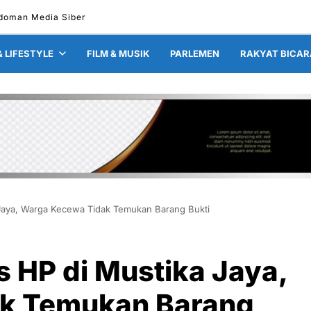
doman Media Siber
& LIFESTYLE
FILM & MUSIK
PARLEMEN
RAKYAT BICAR
Jaya, Warga Kecewa Tidak Temukan Barang Bukti
 HP di Mustika Jaya,
k Temukan Barang