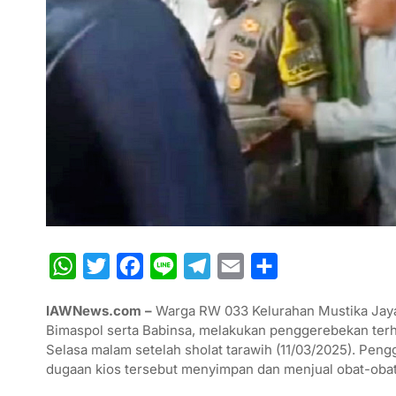
W
T
F
L
T
E
S
h
w
a
i
e
m
h
IAWNews.com –
Warga RW 033 Kelurahan Mustika Jaya
a
i
c
n
l
a
a
Bimaspol serta Babinsa, melakukan penggerebekan terh
t
t
e
e
e
i
r
Selasa malam setelah sholat tarawih (11/03/2025). Peng
dugaan kios tersebut menyimpan dan menjual obat-obat
s
t
b
g
l
e