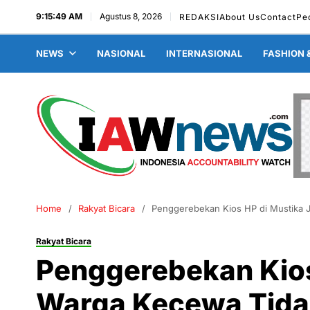
9:15:50 AM
Agustus 8, 2026
REDAKSI
About Us
Contact
Pe
NEWS
NASIONAL
INTERNASIONAL
FASHION 
Home
Rakyat Bicara
Penggerebekan Kios HP di Mustika 
Rakyat Bicara
Penggerebekan Kios
Warga Kecewa Tida