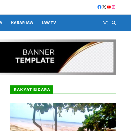
A
KABAR IAW
IAW TV
RAKYAT BICARA