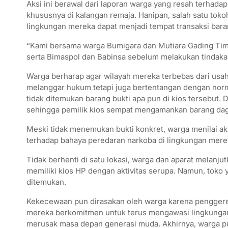
A
e
o
r
Aksi ini berawal dari laporan warga yang resah terhada
khususnya di kalangan remaja. Hanipan, salah satu to
p
r
o
a
lingkungan mereka dapat menjadi tempat transaksi bar
p
k
m
“Kami bersama warga Bumigara dan Mutiara Gading Timu
serta Bimaspol dan Babinsa sebelum melakukan tindakan 
Warga berharap agar wilayah mereka terbebas dari usaha
melanggar hukum tetapi juga bertentangan dengan nor
tidak ditemukan barang bukti apa pun di kios tersebut.
sehingga pemilik kios sempat mengamankan barang da
Meski tidak menemukan bukti konkret, warga menilai ak
terhadap bahaya peredaran narkoba di lingkungan mereka
Tidak berhenti di satu lokasi, warga dan aparat melan
memiliki kios HP dengan aktivitas serupa. Namun, toko y
ditemukan.
Kekecewaan pun dirasakan oleh warga karena penggere
mereka berkomitmen untuk terus mengawasi lingkungan
merusak masa depan generasi muda. Akhirnya, warga pun