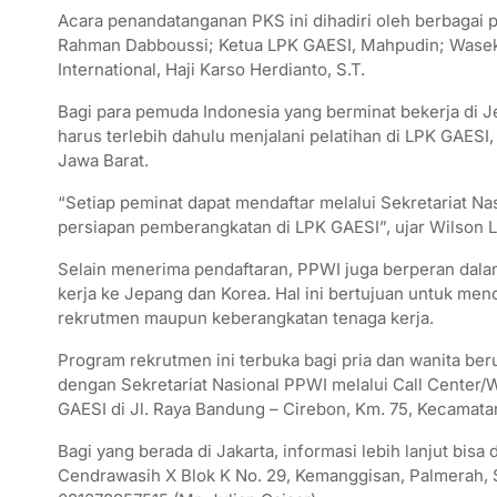
Acara penandatanganan PKS ini dihadiri oleh berbagai p
Rahman Dabboussi; Ketua LPK GAESI, Mahpudin; Wasekj
International, Haji Karso Herdianto, S.T.
Bagi para pemuda Indonesia yang berminat bekerja di 
harus terlebih dahulu menjalani pelatihan di LPK GAES
Jawa Barat.
“Setiap peminat dapat mendaftar melalui Sekretariat Nas
persiapan pemberangkatan di LPK GAESI”, ujar Wilson 
Selain menerima pendaftaran, PPWI juga berperan dal
kerja ke Jepang dan Korea. Hal ini bertujuan untuk me
rekrutmen maupun keberangkatan tenaga kerja.
Program rekrutmen ini terbuka bagi pria dan wanita ber
dengan Sekretariat Nasional PPWI melalui Call Center
GAESI di Jl. Raya Bandung – Cirebon, Km. 75, Kecamat
Bagi yang berada di Jakarta, informasi lebih lanjut bisa
Cendrawasih X Blok K No. 29, Kemanggisan, Palmerah, S