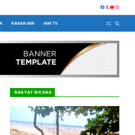
A
KABAR IAW
IAW TV
RAKYAT BICARA