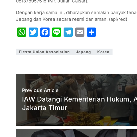
081378957515 (Mr. Julian Caisar).
Dengan kerja sama ini, diharapkan semakin banyak tena
Jepang dan Korea secara resmi dan aman. (apl/red)
W
T
F
L
T
E
S
h
w
a
i
e
m
h
a
i
c
n
l
a
a
Fiesta Union Association
Jepang
Korea
t
t
e
e
e
i
r
s
t
b
g
l
e
A
e
o
r
p
r
o
a
Previous Article
p
k
m
IAW Datangi Kementerian Hukum, 
Jakarta Timur