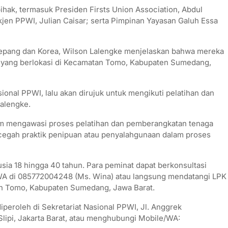
ihak, termasuk Presiden Firsts Union Association, Abdul
en PPWI, Julian Caisar; serta Pimpinan Yayasan Galuh Essa
Jepang dan Korea, Wilson Lalengke menjelaskan bahwa mereka
I, yang berlokasi di Kecamatan Tomo, Kabupaten Sumedang,
ional PPWI, lalu akan dirujuk untuk mengikuti pelatihan dan
Lalengke.
am mengawasi proses pelatihan dan pemberangkatan tenaga
ncegah praktik penipuan atau penyalahgunaan dalam proses
usia 18 hingga 40 tahun. Para peminat dapat berkonsultasi
/WA di 085772004248 (Ms. Wina) atau langsung mendatangi LPK
an Tomo, Kabupaten Sumedang, Jawa Barat.
 diperoleh di Sekretariat Nasional PPWI, Jl. Anggrek
lipi, Jakarta Barat, atau menghubungi Mobile/WA: