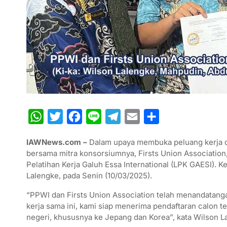
W
T
F
L
T
E
S
h
w
a
i
e
m
h
IAWNews.com –
Dalam upaya membuka peluang kerja di
a
i
c
n
l
a
a
bersama mitra konsorsiumnya, Firsts Union Associatio
t
t
e
e
e
i
r
Pelatihan Kerja Galuh Essa International (LPK GAESI).
Lalengke, pada Senin (10/03/2025).
s
t
b
g
l
e
A
e
o
r
“PPWI dan Firsts Union Association telah menandatan
kerja sama ini, kami siap menerima pendaftaran calon t
p
r
o
a
negeri, khususnya ke Jepang dan Korea”, kata Wilson L
p
k
m