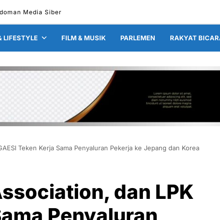
doman Media Siber
& LIFESTYLE
FILM & MUSIK
PARLEMEN
RAKYAT BICAR
 GAESI Teken Kerja Sama Penyaluran Pekerja ke Jepang dan Korea
Association, dan LPK
Sama Penyaluran