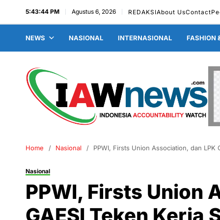
5:43:45 PM
Agustus 6, 2026
REDAKSI
About Us
Contact
Pe
NEWS
NASIONAL
INTERNASIONAL
FASHION 
Home
Nasional
PPWI, Firsts Union Association, dan LPK
Nasional
PPWI, Firsts Union 
GAESI Teken Kerja 