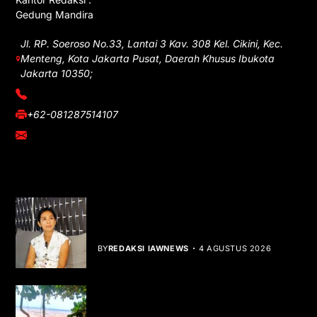
Gedung Mandira
Jl. RP. Soeroso No.33, Lantai 3 Kav. 308 Kel. Cikini, Kec.
Menteng, Kota Jakarta Pusat, Daerah Khusus Ibukota
Jakarta 10350;
(021) 3908026
+62-081287514107
adm@iawnews.com
YOU MIGHT LIKE
Rocha Gibson Debut Lewat Single
Dibalik Tawaku Bergenre Slow Rock
BY
REDAKSI IAWNEWS
4 AGUSTUS 2026
Teluk Mata Ikan Keruh, Nelayan Soroti