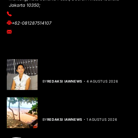
Jakarta 10350;
(021) 3908026
+62-081287514107
adm@iawnews.com
YOU MIGHT LIKE
Rocha Gibson Debut Lewat Single
Dibalik Tawaku Bergenre Slow Rock
BY
REDAKSI IAWNEWS
4 AGUSTUS 2026
Teluk Mata Ikan Keruh, Nelayan Soroti
Dampak Cut and Fill
BY
REDAKSI IAWNEWS
1 AGUSTUS 2026