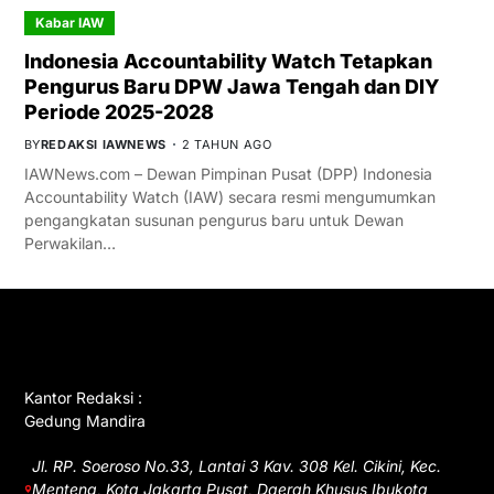
Kabar IAW
Indonesia Accountability Watch Tetapkan
Pengurus Baru DPW Jawa Tengah dan DIY
Periode 2025-2028
BY
REDAKSI IAWNEWS
2 TAHUN AGO
IAWNews.com – Dewan Pimpinan Pusat (DPP) Indonesia
Accountability Watch (IAW) secara resmi mengumumkan
pengangkatan susunan pengurus baru untuk Dewan
Perwakilan…
GET IN TOUCH
Kantor Redaksi :
Gedung Mandira
Jl. RP. Soeroso No.33, Lantai 3 Kav. 308 Kel. Cikini, Kec.
Menteng, Kota Jakarta Pusat, Daerah Khusus Ibukota