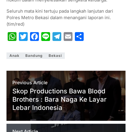
Seluruh mata kini tertuju pada langkah lanjutan dari
Polres Metro Bekasi dalam menangani laporan ini.
(tim/red)
W
T
F
L
T
E
S
h
w
a
i
e
m
h
a
i
c
n
l
a
a
Anak
Bandung
Bekasi
t
t
e
e
e
i
r
s
t
b
g
l
e
A
e
o
r
Previous Article
p
r
o
a
Skop Productions Bawa Blood
Brothers : Bara Naga Ke Layar
p
k
m
Lebar Indonesia
Next Article