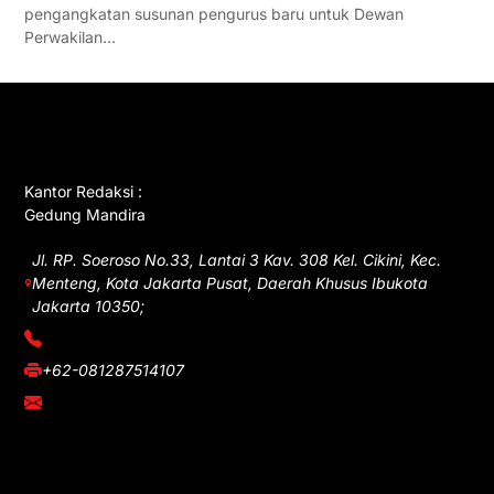
pengangkatan susunan pengurus baru untuk Dewan
Perwakilan…
GET IN TOUCH
Kantor Redaksi :
Gedung Mandira
Jl. RP. Soeroso No.33, Lantai 3 Kav. 308 Kel. Cikini, Kec.
Menteng, Kota Jakarta Pusat, Daerah Khusus Ibukota
Jakarta 10350;
(021) 3908026
+62-081287514107
adm@iawnews.com
YOU MIGHT LIKE