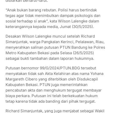
dibiarkan berlarut-larut.
p
k
m
“Anak bukan barang rebutan. Polisi harus bertindak
tegas agar tidak menimbulkan dampak psikologis dan
sosial terhadap si anak”, kata Wilson Lalengke dalam
keterangannya kepada media, Jumat (30/5/2025).
Desakan Wilson Lalengke muncul setelah Richard
Simanjuntak, warga Pangkalan Kerinci, Pelalawan, Riau,
menyerahkan salinan putusan PTUN Bandung ke Polres
Metro Kabupaten Bekasi pada Selasa (26/5/2025)
sebagai bukti tambahan dalam laporan hukumnya.
Putusan bernomor 99/G/2024/PTUN.BDG tersebut
menyatakan tidak sah Akta Kelahiran atas nama Yohana
Margareth Cibero yang diterbitkan oleh Disdukcapil
Kabupaten Bekasi. PTUN juga memerintahkan
pencabutan akta dan menghukum tergugat membayar
biaya perkara. Putusan ini telah berkekuatan hukum
tetap karena tidak ada banding dari pihak tergugat.
Richard Simanjuntak, yang juga menjabat sebagai Wakil