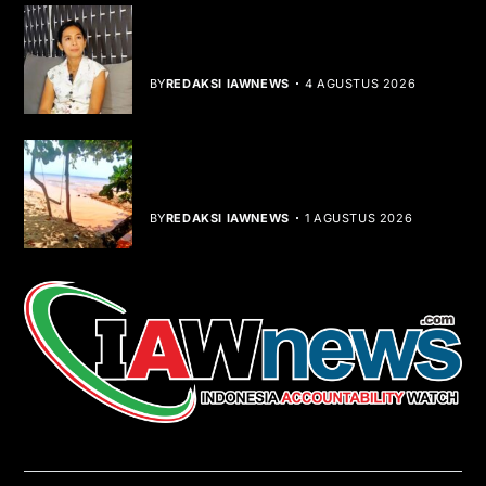
Rocha Gibson Debut Lewat Single
Dibalik Tawaku Bergenre Slow Rock
BY
REDAKSI IAWNEWS
4 AGUSTUS 2026
Teluk Mata Ikan Keruh, Nelayan Soroti
Dampak Cut and Fill
BY
REDAKSI IAWNEWS
1 AGUSTUS 2026