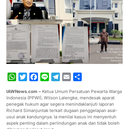
W
T
F
L
T
E
S
h
w
a
i
e
m
h
IAWNews.com –
Ketua Umum Persatuan Pewarta Warga
a
i
c
n
l
a
a
Indonesia (PPWI), Wilson Lalengke, mendesak aparat
t
t
e
e
e
i
r
penegak hukum agar segera menindaklanjuti laporan
Richard Simanjuntak terkait dugaan penggelapan asal-
s
t
b
g
l
e
usul anak kandungnya. Ia menilai kasus ini menyentuh
A
e
o
r
aspek penting dalam perlindungan anak dan tidak boleh
p
r
o
a