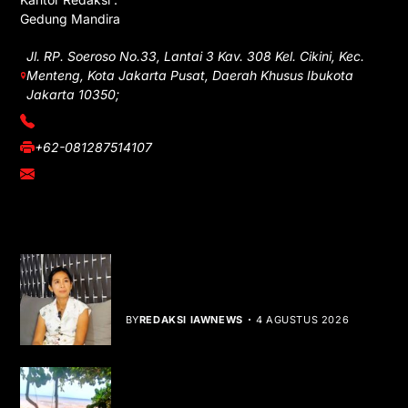
Gedung Mandira
Jl. RP. Soeroso No.33, Lantai 3 Kav. 308 Kel. Cikini, Kec.
Menteng, Kota Jakarta Pusat, Daerah Khusus Ibukota
Jakarta 10350;
(021) 3908026
+62-081287514107
adm@iawnews.com
YOU MIGHT LIKE
Rocha Gibson Debut Lewat Single
Dibalik Tawaku Bergenre Slow Rock
BY
REDAKSI IAWNEWS
4 AGUSTUS 2026
Teluk Mata Ikan Keruh, Nelayan Soroti