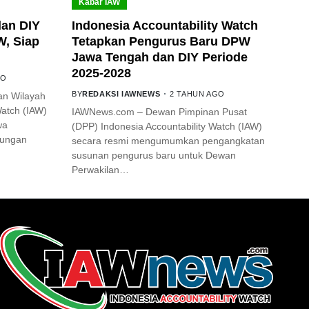
Kabar IAW
an DIY
Indonesia Accountability Watch
W, Siap
Tetapkan Pengurus Baru DPW
Jawa Tengah dan DIY Periode
2025-2028
GO
BY
REDAKSI IAWNEWS
2 TAHUN AGO
an Wilayah
Watch (IAW)
IAWNews.com – Dewan Pimpinan Pusat
wa
(DPP) Indonesia Accountability Watch (IAW)
jungan
secara resmi mengumumkan pengangkatan
susunan pengurus baru untuk Dewan
Perwakilan…