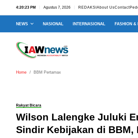
4:20:23 PM
Agustus 7, 2026
REDAKSI
About Us
Contact
Ped
NEWS
NASIONAL
INTERNASIONAL
FASHION &
Home
BBM Pertamax
Rakyat Bicara
Wilson Lalengke Juluki E
Sindir Kebijakan di BBM