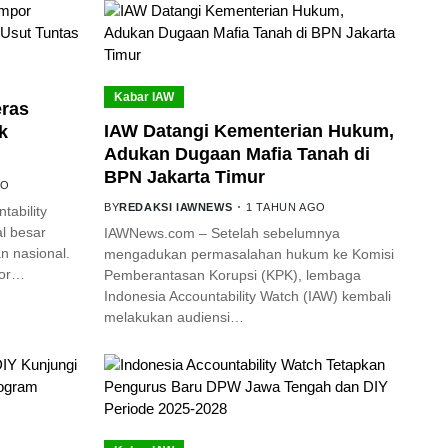
Kabar IAW
eras
IAW Datangi Kementerian Hukum,
k
Adukan Dugaan Mafia Tanah di
BPN Jakarta Timur
GO
BY
REDAKSI IAWNEWS
1 TAHUN AGO
ability
l besar
IAWNews.com – Setelah sebelumnya
 nasional.
mengadukan permasalahan hukum ke Komisi
por…
Pemberantasan Korupsi (KPK), lembaga
Indonesia Accountability Watch (IAW) kembali
melakukan audiensi…