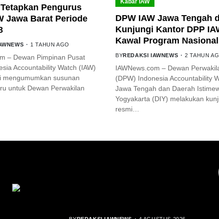
Kabar IAW
Tetapkan Pengurus
DPW IAW Jawa Tengah d
 Jawa Barat Periode
Kunjungi Kantor DPP IA
8
Kawal Program Nasional
IAWNEWS
1 TAHUN AGO
BY
REDAKSI IAWNEWS
2 TAHUN A
m – Dewan Pimpinan Pusat
sia Accountability Watch (IAW)
IAWNews.com – Dewan Perwakil
mi mengumumkan susunan
(DPW) Indonesia Accountability 
ru untuk Dewan Perwakilan
Jawa Tengah dan Daerah Istime
Yogyakarta (DIY) melakukan kun
resmi…
YOU MIGHT LIKE
Rocha Gibson Debut Lewat Single
Dibalik Tawaku Bergenre Slow Rock
BY
REDAKSI IAWNEWS
4 AGUSTUS 2026