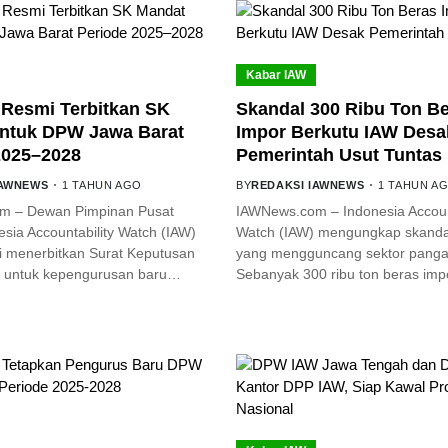
Kabar IAW
Resmi Terbitkan SK
Skandal 300 Ribu Ton B
ntuk DPW Jawa Barat
Impor Berkutu IAW Desa
2025–2028
Pemerintah Usut Tuntas
IAWNEWS
1 TAHUN AGO
BY
REDAKSI IAWNEWS
1 TAHUN A
m – Dewan Pimpinan Pusat
IAWNews.com – Indonesia Account
sia Accountability Watch (IAW)
Watch (IAW) mengungkap skanda
i menerbitkan Surat Keputusan
yang mengguncang sektor pangan
 untuk kepengurusan baru…
Sebanyak 300 ribu ton beras im