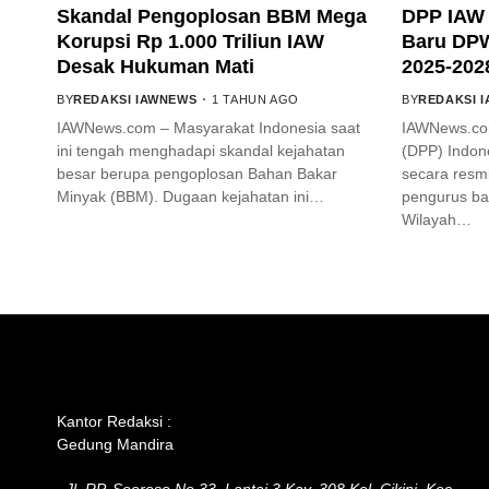
Skandal Pengoplosan BBM Mega
DPP IAW 
Korupsi Rp 1.000 Triliun IAW
Baru DPW
Desak Hukuman Mati
2025-202
BY
REDAKSI IAWNEWS
1 TAHUN AGO
BY
REDAKSI 
IAWNews.com – Masyarakat Indonesia saat
IAWNews.co
ini tengah menghadapi skandal kejahatan
(DPP) Indone
besar berupa pengoplosan Bahan Bakar
secara res
Minyak (BBM). Dugaan kejahatan ini…
pengurus ba
Wilayah…
GET IN TOUCH
Kantor Redaksi :
Gedung Mandira
Jl. RP. Soeroso No.33, Lantai 3 Kav. 308 Kel. Cikini, Kec.