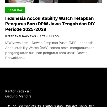
Kabar IAW
Indonesia Accountability Watch Tetapkan
Pengurus Baru DPW Jawa Tengah dan DIY
Periode 2025-2028
BY
REDAKSI IAWNEWS
2 TAHUN AGO
IAWNews.com – Dewan Pimpinan Pusat (DPP) Indonesia
Accountability Watch (IAW) secara resmi mengumumkan
pengangkatan susunan pengurus baru untuk Dewan
Perwakilan…
GET IN TOUCH
Kantor Redaksi :
Gedung Mandira
Jl. RP. Soeroso No.33, Lantai 3 Kav. 308 Kel. Cikini, Kec.