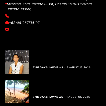
Menteng, Kota Jakarta Pusat, Daerah Khusus Ibukota
Jakarta 10350;
(021) 3908026
+62-081287514107
adm@iawnews.com
YOU MIGHT LIKE
Rocha Gibson Debut Lewat Single
Dibalik Tawaku Bergenre Slow Rock
BY
REDAKSI IAWNEWS
4 AGUSTUS 2026
Teluk Mata Ikan Keruh, Nelayan Soroti
Dampak Cut and Fill
BY
REDAKSI IAWNEWS
1 AGUSTUS 2026