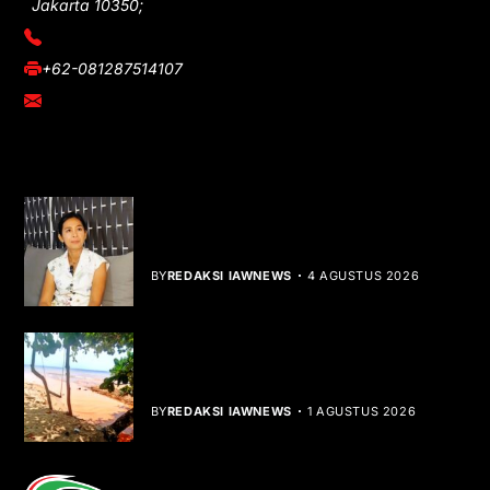
Jakarta 10350;
(021) 3908026
+62-081287514107
adm@iawnews.com
YOU MIGHT LIKE
Rocha Gibson Debut Lewat Single
Dibalik Tawaku Bergenre Slow Rock
BY
REDAKSI IAWNEWS
4 AGUSTUS 2026
Teluk Mata Ikan Keruh, Nelayan Soroti
Dampak Cut and Fill
BY
REDAKSI IAWNEWS
1 AGUSTUS 2026