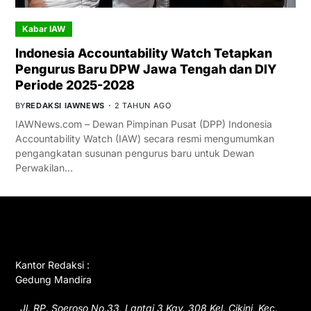
Kabar IAW
Indonesia Accountability Watch Tetapkan
Pengurus Baru DPW Jawa Tengah dan DIY
Periode 2025-2028
BY
REDAKSI IAWNEWS
2 TAHUN AGO
IAWNews.com – Dewan Pimpinan Pusat (DPP) Indonesia
Accountability Watch (IAW) secara resmi mengumumkan
pengangkatan susunan pengurus baru untuk Dewan
Perwakilan…
GET IN TOUCH
Kantor Redaksi :
Gedung Mandira
Jl. RP. Soeroso No.33, Lantai 3 Kav. 308 Kel. Cikini, Kec.