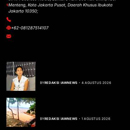
Menteng, Kota Jakarta Pusat, Daerah Khusus Ibukota
Jakarta 10350;
(021) 3908026
+62-081287514107
adm@iawnews.com
YOU MIGHT LIKE
Rocha Gibson Debut Lewat Single
Dibalik Tawaku Bergenre Slow Rock
BY
REDAKSI IAWNEWS
4 AGUSTUS 2026
Teluk Mata Ikan Keruh, Nelayan Soroti
Dampak Cut and Fill
BY
REDAKSI IAWNEWS
1 AGUSTUS 2026