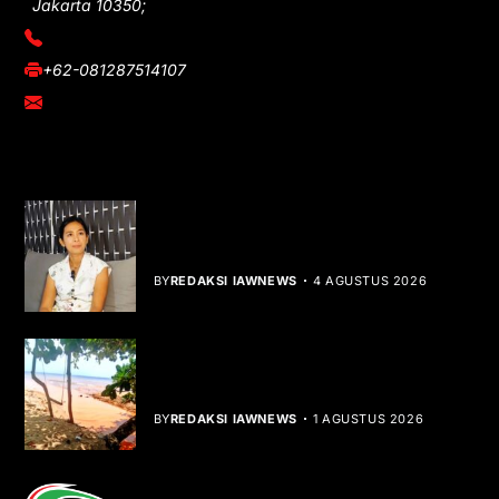
Jakarta 10350;
(021) 3908026
+62-081287514107
adm@iawnews.com
YOU MIGHT LIKE
Rocha Gibson Debut Lewat Single
Dibalik Tawaku Bergenre Slow Rock
BY
REDAKSI IAWNEWS
4 AGUSTUS 2026
Teluk Mata Ikan Keruh, Nelayan Soroti
Dampak Cut and Fill
BY
REDAKSI IAWNEWS
1 AGUSTUS 2026