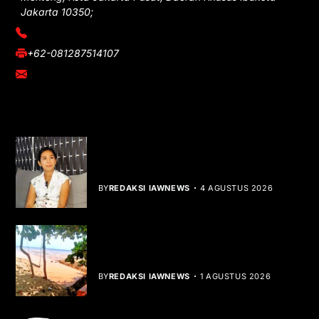
Jakarta 10350;
(021) 3908026
+62-081287514107
adm@iawnews.com
YOU MIGHT LIKE
Rocha Gibson Debut Lewat Single
Dibalik Tawaku Bergenre Slow Rock
BY
REDAKSI IAWNEWS
4 AGUSTUS 2026
Teluk Mata Ikan Keruh, Nelayan Soroti
Dampak Cut and Fill
BY
REDAKSI IAWNEWS
1 AGUSTUS 2026