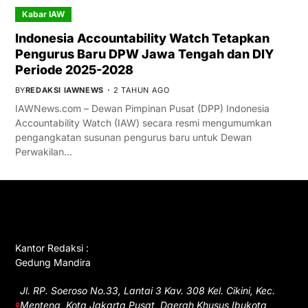
Kabar IAW
Indonesia Accountability Watch Tetapkan
Pengurus Baru DPW Jawa Tengah dan DIY
Periode 2025-2028
BY
REDAKSI IAWNEWS
2 TAHUN AGO
IAWNews.com – Dewan Pimpinan Pusat (DPP) Indonesia
Accountability Watch (IAW) secara resmi mengumumkan
pengangkatan susunan pengurus baru untuk Dewan
Perwakilan…
GET IN TOUCH
Kantor Redaksi :
Gedung Mandira
Jl. RP. Soeroso No.33, Lantai 3 Kav. 308 Kel. Cikini, Kec.
Menteng, Kota Jakarta Pusat, Daerah Khusus Ibukota