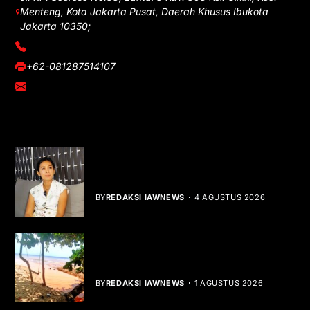
Menteng, Kota Jakarta Pusat, Daerah Khusus Ibukota
Jakarta 10350;
(021) 3908026
+62-081287514107
adm@iawnews.com
YOU MIGHT LIKE
Rocha Gibson Debut Lewat Single
Dibalik Tawaku Bergenre Slow Rock
BY
REDAKSI IAWNEWS
4 AGUSTUS 2026
Teluk Mata Ikan Keruh, Nelayan Soroti
Dampak Cut and Fill
BY
REDAKSI IAWNEWS
1 AGUSTUS 2026