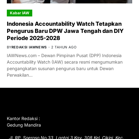
Kabar IAW
Indonesia Accountability Watch Tetapkan
Pengurus Baru DPW Jawa Tengah dan DIY
Periode 2025-2028
BY
REDAKSI IAWNEWS
2 TAHUN AGO
IAWNews.com – Dewan Pimpinan Pusat (DPP) Indonesia
Accountability Watch (IAW) secara resmi mengumumkan
pengangkatan susunan pengurus baru untuk Dewan
Perwakilan…
GET IN TOUCH
Kantor Redaksi :
Gedung Mandira
Jl. RP. Soeroso No.33, Lantai 3 Kav. 308 Kel. Cikini, Kec.