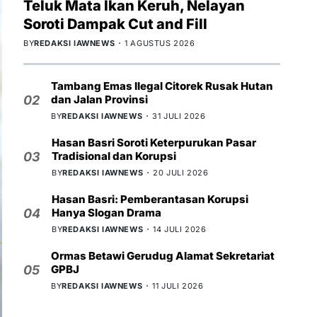
Teluk Mata Ikan Keruh, Nelayan
Soroti Dampak Cut and Fill
BY
REDAKSI IAWNEWS
1 AGUSTUS 2026
Tambang Emas Ilegal Citorek Rusak Hutan
dan Jalan Provinsi
02
BY
REDAKSI IAWNEWS
31 JULI 2026
Hasan Basri Soroti Keterpurukan Pasar
Tradisional dan Korupsi
03
BY
REDAKSI IAWNEWS
20 JULI 2026
Hasan Basri: Pemberantasan Korupsi
Hanya Slogan Drama
04
BY
REDAKSI IAWNEWS
14 JULI 2026
Ormas Betawi Gerudug Alamat Sekretariat
GPBJ
05
BY
REDAKSI IAWNEWS
11 JULI 2026