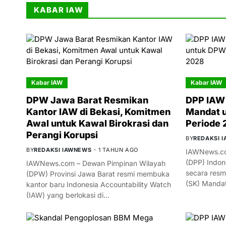
KABAR IAW
Kabar IAW
Kabar IAW
DPW Jawa Barat Resmikan
DPP IAW 
Kantor IAW di Bekasi, Komitmen
Mandat 
Awal untuk Kawal Birokrasi dan
Periode
Perangi Korupsi
BY
REDAKSI 
BY
REDAKSI IAWNEWS
1 TAHUN AGO
IAWNews.co
(DPP) Indon
IAWNews.com – Dewan Pimpinan Wilayah
secara resm
(DPW) Provinsi Jawa Barat resmi membuka
(SK) Manda
kantor baru Indonesia Accountability Watch
(IAW) yang berlokasi di…