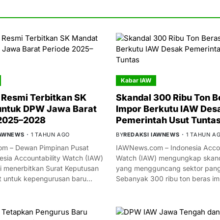
Kabar IAW
Resmi Terbitkan SK
Skandal 300 Ribu Ton B
untuk DPW Jawa Barat
Impor Berkutu IAW Des
 2025–2028
Pemerintah Usut Tunta
IAWNEWS
1 TAHUN AGO
BY
REDAKSI IAWNEWS
1 TAHUN A
m – Dewan Pimpinan Pusat
IAWNews.com – Indonesia Accou
esia Accountability Watch (IAW)
Watch (IAW) mengungkap skand
i menerbitkan Surat Keputusan
yang mengguncang sektor panga
t untuk kepengurusan baru…
Sebanyak 300 ribu ton beras i