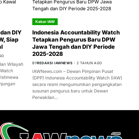
Kabar IAW
dan DIY
Indonesia Accountability Watch
W, Siap
Tetapkan Pengurus Baru DPW
l
Jawa Tengah dan DIY Periode
2025-2028
GO
BY
REDAKSI IAWNEWS
2 TAHUN AGO
an Wilayah
 Watch
IAWNews.com – Dewan Pimpinan Pusat
 Istimewa
(DPP) Indonesia Accountability Watch (IAW)
njungan
secara resmi mengumumkan pengangkatan
susunan pengurus baru untuk Dewan
Perwakilan…