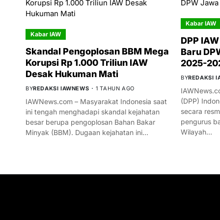
Kabar IAW
Kabar IAW
DPP IAW
Skandal Pengoplosan BBM Mega
Baru DPW
Korupsi Rp 1.000 Triliun IAW
2025-20
Desak Hukuman Mati
BY
REDAKSI 
BY
REDAKSI IAWNEWS
1 TAHUN AGO
IAWNews.co
(DPP) Indon
IAWNews.com – Masyarakat Indonesia saat
secara res
ini tengah menghadapi skandal kejahatan
pengurus ba
besar berupa pengoplosan Bahan Bakar
Wilayah…
Minyak (BBM). Dugaan kejahatan ini…
GET IN TOUCH