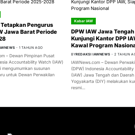
Kabar IAW
 Tetapkan Pengurus
DPW IAW Jawa Tengah 
 Jawa Barat Periode
Kunjungi Kantor DPP IA
28
Kawal Program Nasiona
IAWNEWS
1 TAHUN AGO
BY
REDAKSI IAWNEWS
2 TAHUN A
m – Dewan Pimpinan Pusat
esia Accountability Watch (IAW)
IAWNews.com – Dewan Perwakil
mi mengumumkan susunan
(DPW) Indonesia Accountability
ru untuk Dewan Perwakilan
(IAW) Jawa Tengah dan Daerah
Yogyakarta (DIY) melakukan ku
resmi…
YOU MIGHT LIKE