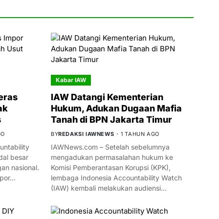
Kabar IAW
eras
IAW Datangi Kementerian
ak
Hukum, Adukan Dugaan Mafia
s
Tanah di BPN Jakarta Timur
GO
BY
REDAKSI IAWNEWS
1 TAHUN AGO
ntability
IAWNews.com – Setelah sebelumnya
al besar
mengadukan permasalahan hukum ke
n nasional.
Komisi Pemberantasan Korupsi (KPK),
mpor…
lembaga Indonesia Accountability Watch
(IAW) kembali melakukan audiensi…