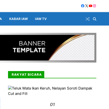
A
KABAR IAW
IAW TV
RAKYAT BICARA
01