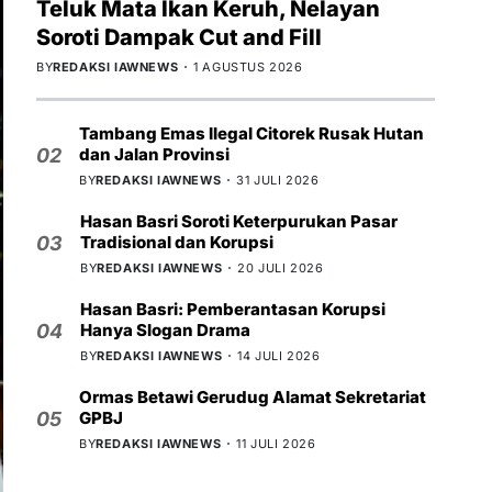
Teluk Mata Ikan Keruh, Nelayan
Soroti Dampak Cut and Fill
BY
REDAKSI IAWNEWS
1 AGUSTUS 2026
Tambang Emas Ilegal Citorek Rusak Hutan
dan Jalan Provinsi
02
BY
REDAKSI IAWNEWS
31 JULI 2026
Hasan Basri Soroti Keterpurukan Pasar
Tradisional dan Korupsi
03
BY
REDAKSI IAWNEWS
20 JULI 2026
Hasan Basri: Pemberantasan Korupsi
Hanya Slogan Drama
04
BY
REDAKSI IAWNEWS
14 JULI 2026
Ormas Betawi Gerudug Alamat Sekretariat
GPBJ
05
BY
REDAKSI IAWNEWS
11 JULI 2026