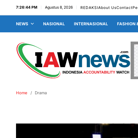
7:26:44 PM
Agustus 8, 2026
REDAKSI
About Us
Contact
Pe
NEWS
NASIONAL
INTERNASIONAL
FASHION 
Home
Drama