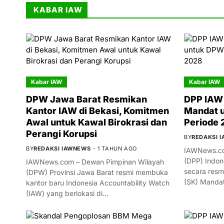
KABAR IAW
Kabar IAW
Kabar IAW
DPW Jawa Barat Resmikan
DPP IAW 
Kantor IAW di Bekasi, Komitmen
Mandat 
Awal untuk Kawal Birokrasi dan
Periode
Perangi Korupsi
BY
REDAKSI 
BY
REDAKSI IAWNEWS
1 TAHUN AGO
IAWNews.co
(DPP) Indon
IAWNews.com – Dewan Pimpinan Wilayah
secara resm
(DPW) Provinsi Jawa Barat resmi membuka
(SK) Manda
kantor baru Indonesia Accountability Watch
(IAW) yang berlokasi di…