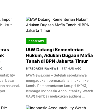
Kabar IAW
eras
IAW Datangi Kementerian
ak
Hukum, Adukan Dugaan Mafia
s
Tanah di BPN Jakarta Timur
GO
BY
REDAKSI IAWNEWS
1 TAHUN AGO
ntability
IAWNews.com – Setelah sebelumnya
al besar
mengadukan permasalahan hukum ke
n nasional.
Komisi Pemberantasan Korupsi (KPK),
mpor…
lembaga Indonesia Accountability Watch
(IAW) kembali melakukan audiensi…