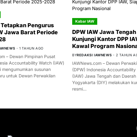
Kabar IAW
 Tetapkan Pengurus
DPW IAW Jawa Tengah 
 Jawa Barat Periode
Kunjungi Kantor DPP IA
28
Kawal Program Nasiona
IAWNEWS
1 TAHUN AGO
BY
REDAKSI IAWNEWS
2 TAHUN A
m – Dewan Pimpinan Pusat
esia Accountability Watch (IAW)
IAWNews.com – Dewan Perwakil
mi mengumumkan susunan
(DPW) Indonesia Accountability
ru untuk Dewan Perwakilan
(IAW) Jawa Tengah dan Daerah
Yogyakarta (DIY) melakukan ku
resmi…
YOU MIGHT LIKE