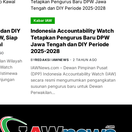
Kabar IAW
dan DIY
Indonesia Accountability Watch
W, Siap
Tetapkan Pengurus Baru DPW
l
Jawa Tengah dan DIY Periode
2025-2028
GO
BY
REDAKSI IAWNEWS
2 TAHUN AGO
an Wilayah
 Watch
IAWNews.com – Dewan Pimpinan Pusat
 Istimewa
(DPP) Indonesia Accountability Watch (IAW)
njungan
secara resmi mengumumkan pengangkatan
susunan pengurus baru untuk Dewan
Perwakilan…