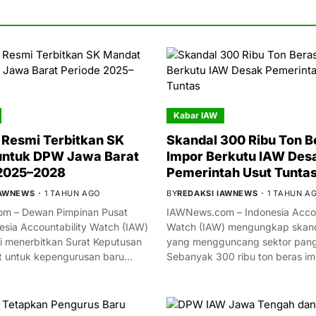
Kabar IAW
Resmi Terbitkan SK
Skandal 300 Ribu Ton B
untuk DPW Jawa Barat
Impor Berkutu IAW Des
 2025–2028
Pemerintah Usut Tunta
IAWNEWS
1 TAHUN AGO
BY
REDAKSI IAWNEWS
1 TAHUN A
m – Dewan Pimpinan Pusat
IAWNews.com – Indonesia Accou
esia Accountability Watch (IAW)
Watch (IAW) mengungkap skand
i menerbitkan Surat Keputusan
yang mengguncang sektor panga
t untuk kepengurusan baru…
Sebanyak 300 ribu ton beras i