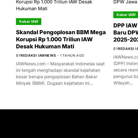
Kabar IAW
Kabar IAW
DPP IAW
Skandal Pengoplosan BBM Mega
Baru DPW
Korupsi Rp 1.000 Triliun IAW
2025-20
Desak Hukuman Mati
BY
REDAKSI 
BY
REDAKSI IAWNEWS
1 TAHUN AGO
IAWNews.co
(DPP) Indon
IAWNews.com – Masyarakat Indonesia saat
secara res
ini tengah menghadapi skandal kejahatan
pengurus ba
besar berupa pengoplosan Bahan Bakar
Wilayah…
Minyak (BBM). Dugaan kejahatan ini…
GET IN TOUCH