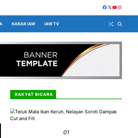
A
KABAR IAW
IAW TV
RAKYAT BICARA
01