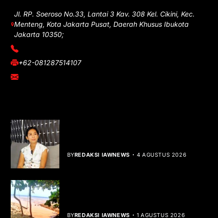
Jl. RP. Soeroso No.33, Lantai 3 Kav. 308 Kel. Cikini, Kec.
Menteng, Kota Jakarta Pusat, Daerah Khusus Ibukota
Jakarta 10350;
(021) 3908026
+62-081287514107
adm@iawnews.com
YOU MIGHT LIKE
Rocha Gibson Debut Lewat Single
Dibalik Tawaku Bergenre Slow Rock
BY
REDAKSI IAWNEWS
4 AGUSTUS 2026
Teluk Mata Ikan Keruh, Nelayan Soroti
Dampak Cut and Fill
BY
REDAKSI IAWNEWS
1 AGUSTUS 2026