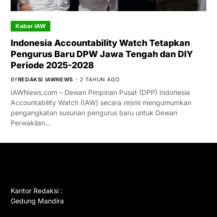
Kabar IAW
Indonesia Accountability Watch Tetapkan
Pengurus Baru DPW Jawa Tengah dan DIY
Periode 2025-2028
BY
REDAKSI IAWNEWS
2 TAHUN AGO
IAWNews.com – Dewan Pimpinan Pusat (DPP) Indonesia
Accountability Watch (IAW) secara resmi mengumumkan
pengangkatan susunan pengurus baru untuk Dewan
Perwakilan…
GET IN TOUCH
Kantor Redaksi :
Gedung Mandira