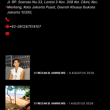
Jl. RP. Soeroso No.33, Lantai 3 Kav. 308 Kel. Cikini, Kec.
Menteng, Kota Jakarta Pusat, Daerah Khusus Ibukota
Jakarta 10350;
(021) 3908026
+62-081287514107
adm@iawnews.com
YOU MIGHT LIKE
Rocha Gibson Debut Lewat Single
Dibalik Tawaku Bergenre Slow Rock
BY
REDAKSI IAWNEWS
4 AGUSTUS 2026
Teluk Mata Ikan Keruh, Nelayan Soroti
Dampak Cut and Fill
BY
REDAKSI IAWNEWS
1 AGUSTUS 2026