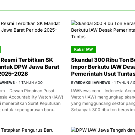
Kabar IAW
Resmi Terbitkan SK
Skandal 300 Ribu Ton B
untuk DPW Jawa Barat
Impor Berkutu IAW Des
 2025–2028
Pemerintah Usut Tunta
IAWNEWS
1 TAHUN AGO
BY
REDAKSI IAWNEWS
1 TAHUN A
m – Dewan Pimpinan Pusat
IAWNews.com – Indonesia Accou
esia Accountability Watch (IAW)
Watch (IAW) mengungkap skand
i menerbitkan Surat Keputusan
yang mengguncang sektor panga
t untuk kepengurusan baru…
Sebanyak 300 ribu ton beras i