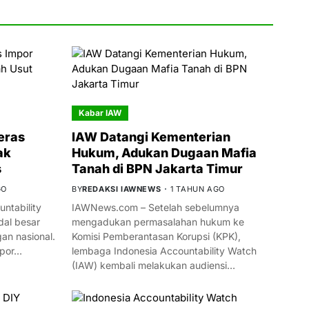
Kabar IAW
eras
IAW Datangi Kementerian
ak
Hukum, Adukan Dugaan Mafia
s
Tanah di BPN Jakarta Timur
GO
BY
REDAKSI IAWNEWS
1 TAHUN AGO
ntability
IAWNews.com – Setelah sebelumnya
al besar
mengadukan permasalahan hukum ke
n nasional.
Komisi Pemberantasan Korupsi (KPK),
mpor…
lembaga Indonesia Accountability Watch
(IAW) kembali melakukan audiensi…