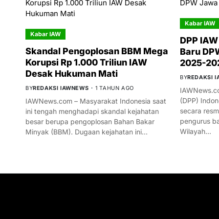
Kabar IAW
Kabar IAW
DPP IAW
Skandal Pengoplosan BBM Mega
Baru DPW
Korupsi Rp 1.000 Triliun IAW
2025-20
Desak Hukuman Mati
BY
REDAKSI 
BY
REDAKSI IAWNEWS
1 TAHUN AGO
IAWNews.co
(DPP) Indon
IAWNews.com – Masyarakat Indonesia saat
secara res
ini tengah menghadapi skandal kejahatan
pengurus ba
besar berupa pengoplosan Bahan Bakar
Wilayah…
Minyak (BBM). Dugaan kejahatan ini…
GET IN TOUCH