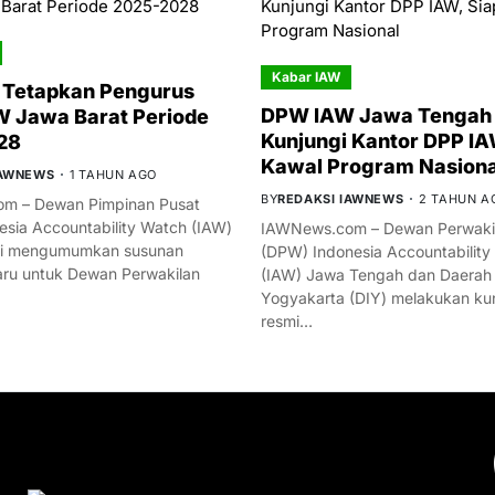
Kabar IAW
 Tetapkan Pengurus
DPW IAW Jawa Tengah 
 Jawa Barat Periode
Kunjungi Kantor DPP IA
28
Kawal Program Nasiona
IAWNEWS
1 TAHUN AGO
BY
REDAKSI IAWNEWS
2 TAHUN A
m – Dewan Pimpinan Pusat
esia Accountability Watch (IAW)
IAWNews.com – Dewan Perwakil
mi mengumumkan susunan
(DPW) Indonesia Accountability
ru untuk Dewan Perwakilan
(IAW) Jawa Tengah dan Daerah
Yogyakarta (DIY) melakukan ku
resmi…
YOU MIGHT LIKE