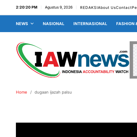
2:20:21 PM
Agustus 9, 2026
REDAKSI
About Us
Contact
Pe
NEWS
NASIONAL
INTERNASIONAL
FASHION 
Home
dugaan ijazah palsu