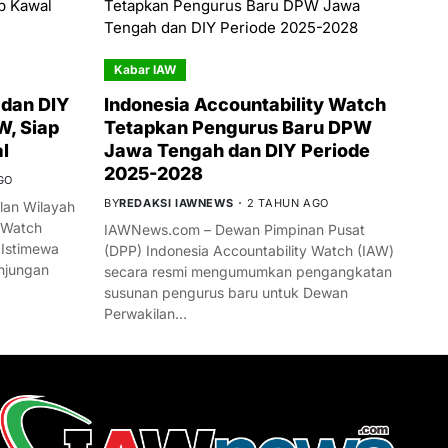
Kabar IAW
dan DIY
Indonesia Accountability Watch
W, Siap
Tetapkan Pengurus Baru DPW
l
Jawa Tengah dan DIY Periode
2025-2028
GO
BY
REDAKSI IAWNEWS
2 TAHUN AGO
an Wilayah
 Watch
IAWNews.com – Dewan Pimpinan Pusat
 Istimewa
(DPP) Indonesia Accountability Watch (IAW)
njungan
secara resmi mengumumkan pengangkatan
susunan pengurus baru untuk Dewan
Perwakilan…