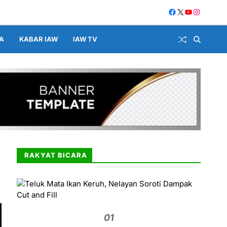
A
KABAR IAW
IAW TV
RAKYAT BICARA
01