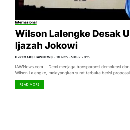
Internasional
Wilson Lalengke Desak 
Ijazah Jokowi
BY
REDAKSI IAWNEWS
18 NOVEMBER 2025
IAWNews.com – Demi menjaga transparansi demokrasi dan aku
Wilson Lalengke, melayangkan surat terbuka berisi proposa
READ MORE