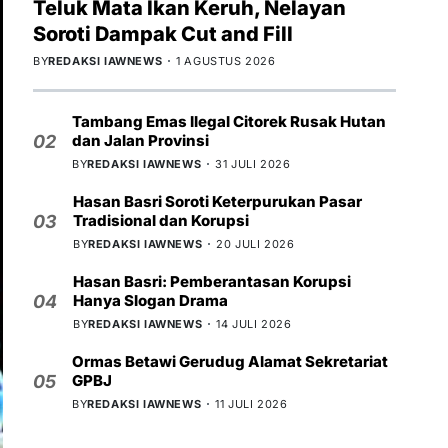
Teluk Mata Ikan Keruh, Nelayan
Soroti Dampak Cut and Fill
BY
REDAKSI IAWNEWS
1 AGUSTUS 2026
Tambang Emas Ilegal Citorek Rusak Hutan
dan Jalan Provinsi
02
BY
REDAKSI IAWNEWS
31 JULI 2026
Hasan Basri Soroti Keterpurukan Pasar
Tradisional dan Korupsi
03
BY
REDAKSI IAWNEWS
20 JULI 2026
Hasan Basri: Pemberantasan Korupsi
Hanya Slogan Drama
04
BY
REDAKSI IAWNEWS
14 JULI 2026
Ormas Betawi Gerudug Alamat Sekretariat
GPBJ
05
BY
REDAKSI IAWNEWS
11 JULI 2026