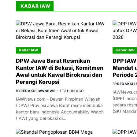
KABAR IAW
Kabar IAW
Kabar IAW
DPW Jawa Barat Resmikan
DPP IAW 
Kantor IAW di Bekasi, Komitmen
Mandat 
Awal untuk Kawal Birokrasi dan
Periode
Perangi Korupsi
BY
REDAKSI 
BY
REDAKSI IAWNEWS
1 TAHUN AGO
IAWNews.co
(DPP) Indon
IAWNews.com – Dewan Pimpinan Wilayah
secara resm
(DPW) Provinsi Jawa Barat resmi membuka
(SK) Manda
kantor baru Indonesia Accountability Watch
(IAW) yang berlokasi di…