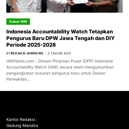
Kabar IAW
Indonesia Accountability Watch Tetapkan
Pengurus Baru DPW Jawa Tengah dan DIY
Periode 2025-2028
BY
REDAKSI IAWNEWS
2 TAHUN AGO
IAWNews.com – Dewan Pimpinan Pusat (DPP) Indonesia
Accountability Watch (IAW) secara resmi mengumumkan
pengangkatan susunan pengurus baru untuk Dewan
Perwakilan…
GET IN TOUCH
Kantor Redaksi :
Gedung Mandira