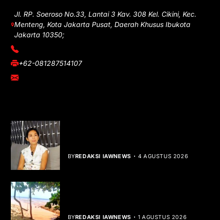
Jl. RP. Soeroso No.33, Lantai 3 Kav. 308 Kel. Cikini, Kec.
Menteng, Kota Jakarta Pusat, Daerah Khusus Ibukota
Jakarta 10350;
(021) 3908026
+62-081287514107
adm@iawnews.com
YOU MIGHT LIKE
Rocha Gibson Debut Lewat Single
Dibalik Tawaku Bergenre Slow Rock
BY
REDAKSI IAWNEWS
4 AGUSTUS 2026
Teluk Mata Ikan Keruh, Nelayan Soroti
Dampak Cut and Fill
BY
REDAKSI IAWNEWS
1 AGUSTUS 2026