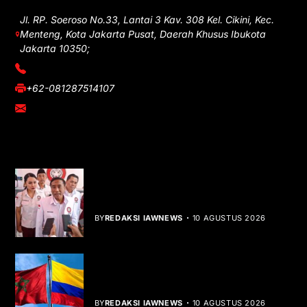
Jl. RP. Soeroso No.33, Lantai 3 Kav. 308 Kel. Cikini, Kec.
Menteng, Kota Jakarta Pusat, Daerah Khusus Ibukota
Jakarta 10350;
(021) 3908026
+62-081287514107
adm@iawnews.com
YOU MIGHT LIKE
HUT ke-1 PRI, Gelar Donor Darah dan
Libatkan UMKM
BY
REDAKSI IAWNEWS
10 AGUSTUS 2026
Kolombia Akui Kedaulatan Maroko,
Peta Diplomasi Berubah
BY
REDAKSI IAWNEWS
10 AGUSTUS 2026