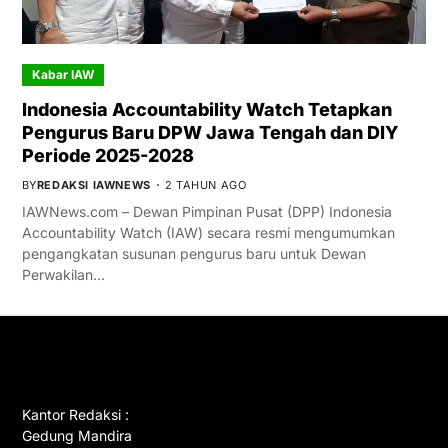
Kabar IAW
Indonesia Accountability Watch Tetapkan
Pengurus Baru DPW Jawa Tengah dan DIY
Periode 2025-2028
BY
REDAKSI IAWNEWS
2 TAHUN AGO
IAWNews.com – Dewan Pimpinan Pusat (DPP) Indonesia
Accountability Watch (IAW) secara resmi mengumumkan
pengangkatan susunan pengurus baru untuk Dewan
Perwakilan…
GET IN TOUCH
Kantor Redaksi :
Gedung Mandira