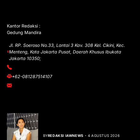
GET IN TOUCH
Kantor Redaksi :
Gedung Mandira
Jl. RP. Soeroso No.33, Lantai 3 Kav. 308 Kel. Cikini, Kec.
Menteng, Kota Jakarta Pusat, Daerah Khusus Ibukota
Jakarta 10350;
(021) 3908026
+62-081287514107
adm@iawnews.com
YOU MIGHT LIKE
Rocha Gibson Debut Lewat Single
Dibalik Tawaku Bergenre Slow Rock
BY
REDAKSI IAWNEWS
4 AGUSTUS 2026