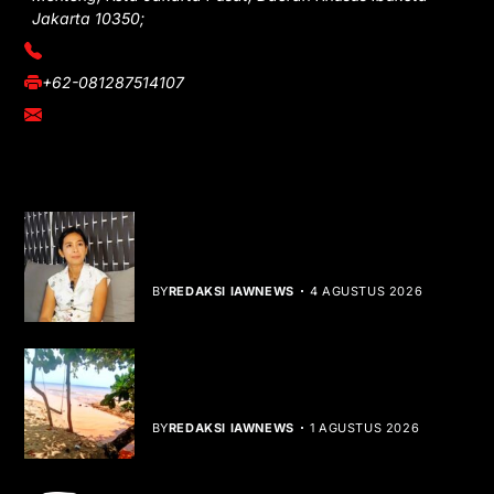
Jakarta 10350;
(021) 3908026
+62-081287514107
adm@iawnews.com
YOU MIGHT LIKE
Rocha Gibson Debut Lewat Single
Dibalik Tawaku Bergenre Slow Rock
BY
REDAKSI IAWNEWS
4 AGUSTUS 2026
Teluk Mata Ikan Keruh, Nelayan Soroti
Dampak Cut and Fill
BY
REDAKSI IAWNEWS
1 AGUSTUS 2026