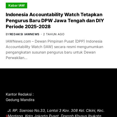
Kabar IAW
Indonesia Accountability Watch Tetapkan
Pengurus Baru DPW Jawa Tengah dan DIY
Periode 2025-2028
BY
REDAKSI IAWNEWS
2 TAHUN AGO
IAWNews.com – Dewan Pimpinan Pusat (DPP) Indonesia
Accountability Watch (IAW) secara resmi mengumumkan
pengangkatan susunan pengurus baru untuk Dewan
Perwakilan…
GET IN TOUCH
Kantor Redaksi :
Gedung Mandira
Jl. RP. Soeroso No.33, Lantai 3 Kav. 308 Kel. Cikini, Kec.
Menteng, Kota Jakarta Pusat, Daerah Khusus Ibukota