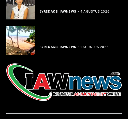
Dibalik Tawaku Bergenre Slow Rock
BY
REDAKSI IAWNEWS
4 AGUSTUS 2026
Teluk Mata Ikan Keruh, Nelayan Soroti
Dampak Cut and Fill
BY
REDAKSI IAWNEWS
1 AGUSTUS 2026
REDAKSI
About Us
Contact
Pedoman Media Siber