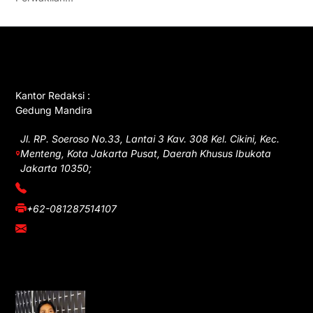
GET IN TOUCH
Kantor Redaksi :
Gedung Mandira
Jl. RP. Soeroso No.33, Lantai 3 Kav. 308 Kel. Cikini, Kec.
Menteng, Kota Jakarta Pusat, Daerah Khusus Ibukota
Jakarta 10350;
(021) 3908026
+62-081287514107
adm@iawnews.com
YOU MIGHT LIKE
Rocha Gibson Debut Lewat Single