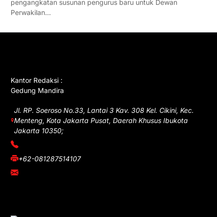
pengangkatan susunan pengurus baru untuk Dewan
Perwakilan…
GET IN TOUCH
Kantor Redaksi :
Gedung Mandira
Jl. RP. Soeroso No.33, Lantai 3 Kav. 308 Kel. Cikini, Kec.
Menteng, Kota Jakarta Pusat, Daerah Khusus Ibukota
Jakarta 10350;
(021) 3908026
+62-081287514107
adm@iawnews.com
YOU MIGHT LIKE