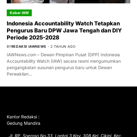
Kabar IAW
Indonesia Accountability Watch Tetapkan
Pengurus Baru DPW Jawa Tengah dan DIY
Periode 2025-2028
BY
REDAKSI IAWNEWS
2 TAHUN AGO
IAWNews.com – Dewan Pimpinan Pusat (DPP) Indonesia
Accountability Watch (IAW) secara resmi mengumumkan
pengangkatan susunan pengurus baru untuk Dewan
Perwakilan…
GET IN TOUCH
Kantor Redaksi :
Gedung Mandira
Jl. RP. Soeroso No.33, Lantai 3 Kav. 308 Kel. Cikini, Kec.