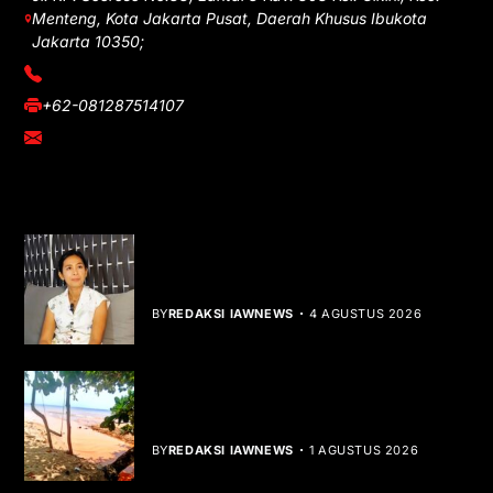
Menteng, Kota Jakarta Pusat, Daerah Khusus Ibukota
Jakarta 10350;
(021) 3908026
+62-081287514107
adm@iawnews.com
YOU MIGHT LIKE
Rocha Gibson Debut Lewat Single
Dibalik Tawaku Bergenre Slow Rock
BY
REDAKSI IAWNEWS
4 AGUSTUS 2026
Teluk Mata Ikan Keruh, Nelayan Soroti
Dampak Cut and Fill
BY
REDAKSI IAWNEWS
1 AGUSTUS 2026