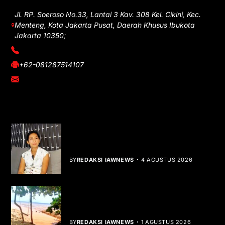
Jl. RP. Soeroso No.33, Lantai 3 Kav. 308 Kel. Cikini, Kec.
Menteng, Kota Jakarta Pusat, Daerah Khusus Ibukota
Jakarta 10350;
(021) 3908026
+62-081287514107
adm@iawnews.com
YOU MIGHT LIKE
Rocha Gibson Debut Lewat Single
Dibalik Tawaku Bergenre Slow Rock
BY
REDAKSI IAWNEWS
4 AGUSTUS 2026
Teluk Mata Ikan Keruh, Nelayan Soroti
Dampak Cut and Fill
BY
REDAKSI IAWNEWS
1 AGUSTUS 2026