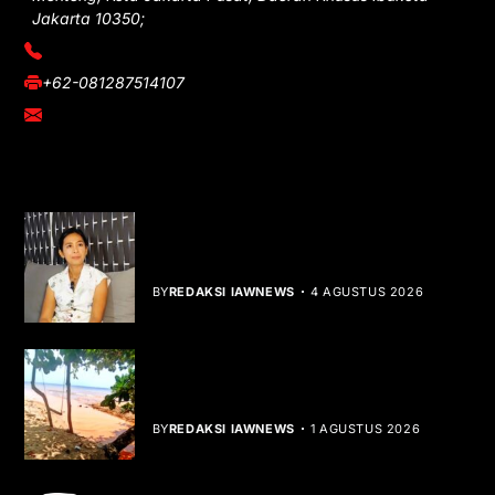
Jakarta 10350;
(021) 3908026
+62-081287514107
adm@iawnews.com
YOU MIGHT LIKE
Rocha Gibson Debut Lewat Single
Dibalik Tawaku Bergenre Slow Rock
BY
REDAKSI IAWNEWS
4 AGUSTUS 2026
Teluk Mata Ikan Keruh, Nelayan Soroti
Dampak Cut and Fill
BY
REDAKSI IAWNEWS
1 AGUSTUS 2026