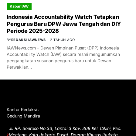
Kabar IAW
Indonesia Accountability Watch Tetapkan
Pengurus Baru DPW Jawa Tengah dan DIY
Periode 2025-2028
BY
REDAKSI IAWNEWS
2 TAHUN AGO
IAWNews.com – Dewan Pimpinan Pusat (DPP) Indonesia
Accountability Watch (IAW) secara resmi mengumumkan
pengangkatan susunan pengurus baru untuk Dewan
Perwakilan…
GET IN TOUCH
Kantor Redaksi :
Gedung Mandira
Jl. RP. Soeroso No.33, Lantai 3 Kav. 308 Kel. Cikini, Kec.
Menteng, Kota Jakarta Pusat, Daerah Khusus Ibukota