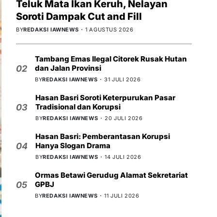
Teluk Mata Ikan Keruh, Nelayan
Soroti Dampak Cut and Fill
BY
REDAKSI IAWNEWS
1 AGUSTUS 2026
Tambang Emas Ilegal Citorek Rusak Hutan
dan Jalan Provinsi
02
BY
REDAKSI IAWNEWS
31 JULI 2026
Hasan Basri Soroti Keterpurukan Pasar
Tradisional dan Korupsi
03
BY
REDAKSI IAWNEWS
20 JULI 2026
Hasan Basri: Pemberantasan Korupsi
Hanya Slogan Drama
04
BY
REDAKSI IAWNEWS
14 JULI 2026
Ormas Betawi Gerudug Alamat Sekretariat
GPBJ
05
BY
REDAKSI IAWNEWS
11 JULI 2026