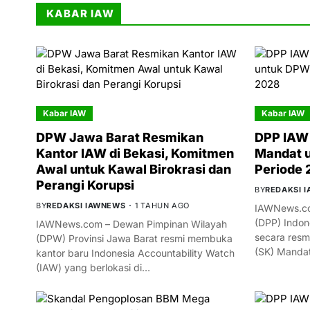
KABAR IAW
Kabar IAW
Kabar IAW
DPW Jawa Barat Resmikan
DPP IAW 
Kantor IAW di Bekasi, Komitmen
Mandat 
Awal untuk Kawal Birokrasi dan
Periode
Perangi Korupsi
BY
REDAKSI 
BY
REDAKSI IAWNEWS
1 TAHUN AGO
IAWNews.co
(DPP) Indon
IAWNews.com – Dewan Pimpinan Wilayah
secara resm
(DPW) Provinsi Jawa Barat resmi membuka
(SK) Manda
kantor baru Indonesia Accountability Watch
(IAW) yang berlokasi di…