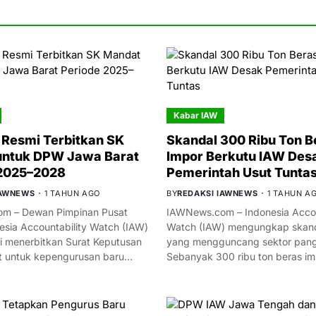
Kabar IAW
Resmi Terbitkan SK
Skandal 300 Ribu Ton B
untuk DPW Jawa Barat
Impor Berkutu IAW Des
 2025–2028
Pemerintah Usut Tunta
IAWNEWS
1 TAHUN AGO
BY
REDAKSI IAWNEWS
1 TAHUN A
m – Dewan Pimpinan Pusat
IAWNews.com – Indonesia Accou
esia Accountability Watch (IAW)
Watch (IAW) mengungkap skand
i menerbitkan Surat Keputusan
yang mengguncang sektor panga
t untuk kepengurusan baru…
Sebanyak 300 ribu ton beras i