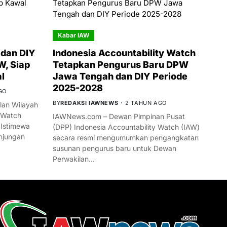
Kabar IAW
dan DIY
Indonesia Accountability Watch
W, Siap
Tetapkan Pengurus Baru DPW
l
Jawa Tengah dan DIY Periode
2025-2028
GO
BY
REDAKSI IAWNEWS
2 TAHUN AGO
an Wilayah
 Watch
IAWNews.com – Dewan Pimpinan Pusat
 Istimewa
(DPP) Indonesia Accountability Watch (IAW)
njungan
secara resmi mengumumkan pengangkatan
susunan pengurus baru untuk Dewan
Perwakilan…