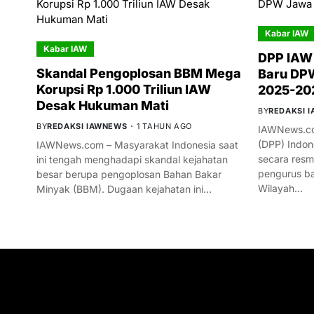
Kabar IAW
Kabar IAW
DPP IAW
Skandal Pengoplosan BBM Mega
Baru DPW
Korupsi Rp 1.000 Triliun IAW
2025-20
Desak Hukuman Mati
BY
REDAKSI 
BY
REDAKSI IAWNEWS
1 TAHUN AGO
IAWNews.co
(DPP) Indon
IAWNews.com – Masyarakat Indonesia saat
secara res
ini tengah menghadapi skandal kejahatan
pengurus ba
besar berupa pengoplosan Bahan Bakar
Wilayah…
Minyak (BBM). Dugaan kejahatan ini…
GET IN TOUCH