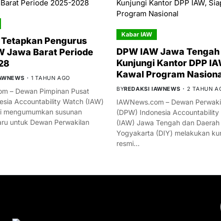
Kabar IAW
 Tetapkan Pengurus
DPW IAW Jawa Tengah 
 Jawa Barat Periode
Kunjungi Kantor DPP IA
28
Kawal Program Nasiona
IAWNEWS
1 TAHUN AGO
BY
REDAKSI IAWNEWS
2 TAHUN A
m – Dewan Pimpinan Pusat
esia Accountability Watch (IAW)
IAWNews.com – Dewan Perwakil
mi mengumumkan susunan
(DPW) Indonesia Accountability
ru untuk Dewan Perwakilan
(IAW) Jawa Tengah dan Daerah
Yogyakarta (DIY) melakukan ku
resmi…
YOU MIGHT LIKE