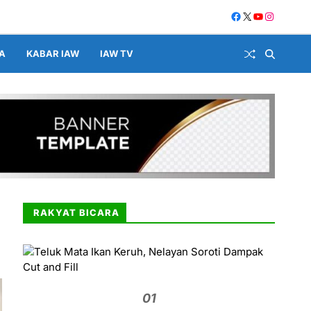
A
KABAR IAW
IAW TV
RAKYAT BICARA
01