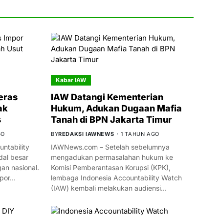
Kabar IAW
eras
IAW Datangi Kementerian
ak
Hukum, Adukan Dugaan Mafia
s
Tanah di BPN Jakarta Timur
GO
BY
REDAKSI IAWNEWS
1 TAHUN AGO
ntability
IAWNews.com – Setelah sebelumnya
al besar
mengadukan permasalahan hukum ke
n nasional.
Komisi Pemberantasan Korupsi (KPK),
mpor…
lembaga Indonesia Accountability Watch
(IAW) kembali melakukan audiensi…