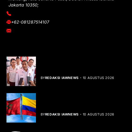
Jakarta 10350;
(021) 3908026
+62-081287514107
adm@iawnews.com
YOU MIGHT LIKE
HUT ke-1 PRI, Gelar Donor Darah dan
Libatkan UMKM
BY
REDAKSI IAWNEWS
10 AGUSTUS 2026
Kolombia Akui Kedaulatan Maroko,
Peta Diplomasi Berubah
BY
REDAKSI IAWNEWS
10 AGUSTUS 2026