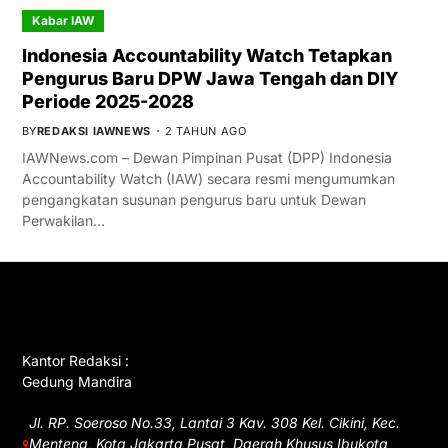
Kabar IAW
Indonesia Accountability Watch Tetapkan
Pengurus Baru DPW Jawa Tengah dan DIY
Periode 2025-2028
BY
REDAKSI IAWNEWS
2 TAHUN AGO
IAWNews.com – Dewan Pimpinan Pusat (DPP) Indonesia
Accountability Watch (IAW) secara resmi mengumumkan
pengangkatan susunan pengurus baru untuk Dewan
Perwakilan…
GET IN TOUCH
Kantor Redaksi :
Gedung Mandira
Jl. RP. Soeroso No.33, Lantai 3 Kav. 308 Kel. Cikini, Kec.
Menteng, Kota Jakarta Pusat, Daerah Khusus Ibukota