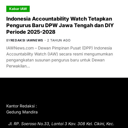
Kabar IAW
Indonesia Accountability Watch Tetapkan
Pengurus Baru DPW Jawa Tengah dan DIY
Periode 2025-2028
BY
REDAKSI IAWNEWS
2 TAHUN AGO
IAWNews.com – Dewan Pimpinan Pusat (DPP) Indonesia
Accountability Watch (IAW) secara resmi mengumumkan
pengangkatan susunan pengurus baru untuk Dewan
Perwakilan…
GET IN TOUCH
Kantor Redaksi :
Gedung Mandira
Jl. RP. Soeroso No.33, Lantai 3 Kav. 308 Kel. Cikini, Kec.