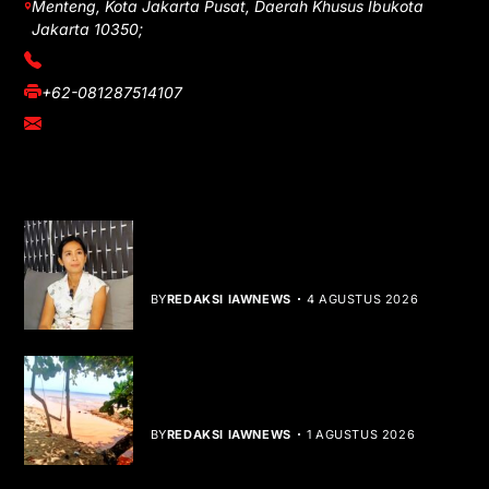
Menteng, Kota Jakarta Pusat, Daerah Khusus Ibukota
Jakarta 10350;
(021) 3908026
+62-081287514107
adm@iawnews.com
YOU MIGHT LIKE
Rocha Gibson Debut Lewat Single
Dibalik Tawaku Bergenre Slow Rock
BY
REDAKSI IAWNEWS
4 AGUSTUS 2026
Teluk Mata Ikan Keruh, Nelayan Soroti
Dampak Cut and Fill
BY
REDAKSI IAWNEWS
1 AGUSTUS 2026