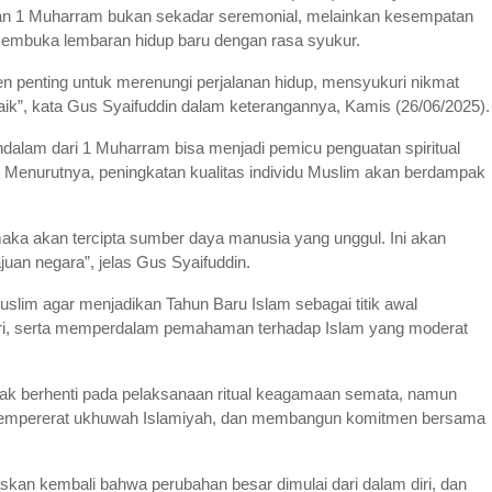
kan 1 Muharram bukan sekadar seremonial, melainkan kesempatan
n membuka lembaran hidup baru dengan rasa syukur.
n penting untuk merenungi perjalanan hidup, mensyukuri nikmat
 baik”, kata Gus Syaifuddin dalam keterangannya, Kamis (26/06/2025).
alam dari 1 Muharram bisa menjadi pemicu penguatan spiritual
ri. Menurutnya, peningkatan kualitas individu Muslim akan berdampak
 maka akan tercipta sumber daya manusia yang unggul. Ini akan
an negara”, jelas Gus Syaifuddin.
slim agar menjadikan Tahun Baru Islam sebagai titik awal
iri, serta memperdalam pemahaman terhadap Islam yang moderat
idak berhenti pada pelaksanaan ritual keagamaan semata, namun
, mempererat ukhuwah Islamiyah, dan membangun komitmen bersama
an kembali bahwa perubahan besar dimulai dari dalam diri, dan