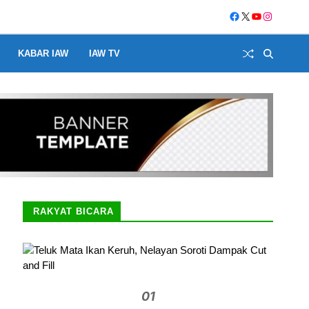
KABAR IAW
IAW TV
RAKYAT BICARA
01