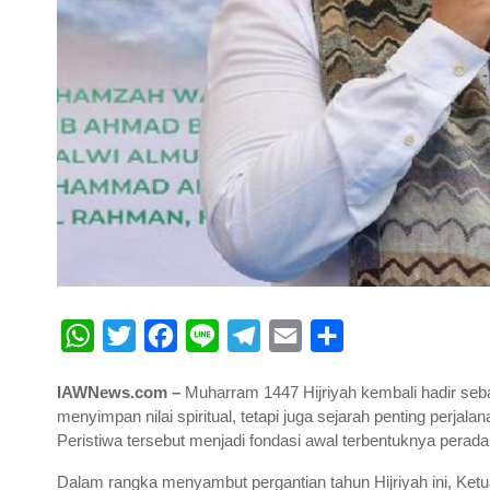
W
T
F
L
T
E
S
h
w
a
i
e
m
h
IAWNews.com –
Muharram 1447 Hijriyah kembali hadir seb
a
i
c
n
l
a
a
menyimpan nilai spiritual, tetapi juga sejarah penting per
t
t
e
e
e
i
r
Peristiwa tersebut menjadi fondasi awal terbentuknya perada
s
t
b
g
l
e
Dalam rangka menyambut pergantian tahun Hijriyah ini, Ke