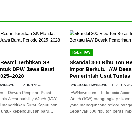
Kabar IAW
Resmi Terbitkan SK
Skandal 300 Ribu Ton B
ntuk DPW Jawa Barat
Impor Berkutu IAW Desa
2025–2028
Pemerintah Usut Tuntas
IAWNEWS
1 TAHUN AGO
BY
REDAKSI IAWNEWS
1 TAHUN A
m – Dewan Pimpinan Pusat
IAWNews.com – Indonesia Account
sia Accountability Watch (IAW)
Watch (IAW) mengungkap skanda
i menerbitkan Surat Keputusan
yang mengguncang sektor pangan
 untuk kepengurusan baru…
Sebanyak 300 ribu ton beras im