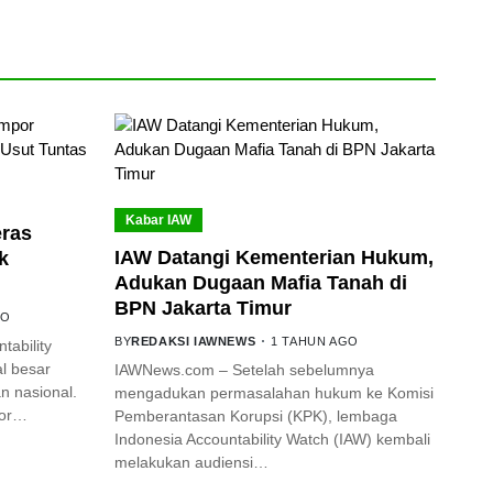
Kabar IAW
eras
IAW Datangi Kementerian Hukum,
k
Adukan Dugaan Mafia Tanah di
BPN Jakarta Timur
GO
BY
REDAKSI IAWNEWS
1 TAHUN AGO
ability
l besar
IAWNews.com – Setelah sebelumnya
 nasional.
mengadukan permasalahan hukum ke Komisi
por…
Pemberantasan Korupsi (KPK), lembaga
Indonesia Accountability Watch (IAW) kembali
melakukan audiensi…