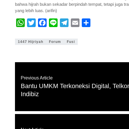
bahwa hijrah bukan sekadar berpindah tempat, tetapi juga tra
yang lebih luas. (arifin)
W
T
F
L
T
E
S
h
w
a
i
e
m
h
a
i
c
n
l
a
a
1447 Hijriyah
Forum
Fusi
t
t
e
e
e
i
r
s
t
b
g
l
e
A
e
o
r
p
r
o
a
Previous Article
p
k
m
Bantu UMKM Terkoneksi Digital, Telk
Indibiz