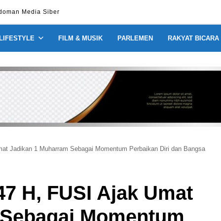
doman Media Siber
 LIFESTYLE
FILM & MUSIK
PARLEMEN
RAKYAT BICARA
mat Jadikan 1 Muharram Sebagai Momentum Perbaikan Diri dan Bangsa
47 H, FUSI Ajak Umat
 Sebagai Momentum