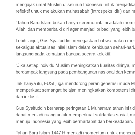
A
e
o
r
mengajak umat Muslim di seluruh Indonesia untuk menjadi
reflektif untuk melakukan muhasabah (introspeksi diri) da
p
r
o
a
p
k
m
“Tahun Baru Islam bukan hanya seremonial. Ini adalah mome
Allah, dan memperbaiki diri agar menjadi pribadi yang lebih
Lebih lanjut, Gus Syaifuddin menegaskan bahwa makna mend
sekaligus aktualisasi nilai Islam dalam kehidupan sehari-ha
langsung pada kemajuan bangsa secara kolektif.
“Jika setiap individu Muslim meningkatkan kualitas dirinya,
berdampak langsung pada pembangunan nasional dan kemaju
Tak hanya itu, FUSI juga mendorong peran generasi muda Mu
memperkuat semangat belajar, meningkatkan kompetensi d
dan inklusif.
Gus Syaifuddin berharap peringatan 1 Muharram tahun ini t
dapat menjadi ruang untuk memperkuat solidaritas sosial
menuju Indonesia yang lebih bermartabat dan berkeadaban.
Tahun Baru Islam 1447 H menjadi momentum untuk menegask