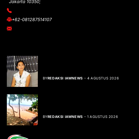
Jakarta 10350;
(021) 3908026
+62-081287514107
adm@iawnews.com
YOU MIGHT LIKE
Rocha Gibson Debut Lewat Single
Dibalik Tawaku Bergenre Slow Rock
BY
REDAKSI IAWNEWS
4 AGUSTUS 2026
Teluk Mata Ikan Keruh, Nelayan Soroti
Dampak Cut and Fill
BY
REDAKSI IAWNEWS
1 AGUSTUS 2026