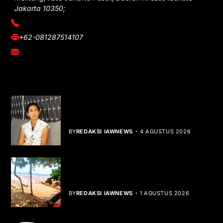
Jakarta 10350;
(021) 3908026
+62-081287514107
adm@iawnews.com
YOU MIGHT LIKE
Rocha Gibson Debut Lewat Single
Dibalik Tawaku Bergenre Slow Rock
BY
REDAKSI IAWNEWS
4 AGUSTUS 2026
Teluk Mata Ikan Keruh, Nelayan Soroti
Dampak Cut and Fill
BY
REDAKSI IAWNEWS
1 AGUSTUS 2026