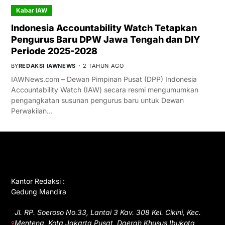
Kabar IAW
Indonesia Accountability Watch Tetapkan
Pengurus Baru DPW Jawa Tengah dan DIY
Periode 2025-2028
BY
REDAKSI IAWNEWS
2 TAHUN AGO
IAWNews.com – Dewan Pimpinan Pusat (DPP) Indonesia
Accountability Watch (IAW) secara resmi mengumumkan
pengangkatan susunan pengurus baru untuk Dewan
Perwakilan…
GET IN TOUCH
Kantor Redaksi :
Gedung Mandira
Jl. RP. Soeroso No.33, Lantai 3 Kav. 308 Kel. Cikini, Kec.
Menteng, Kota Jakarta Pusat, Daerah Khusus Ibukota