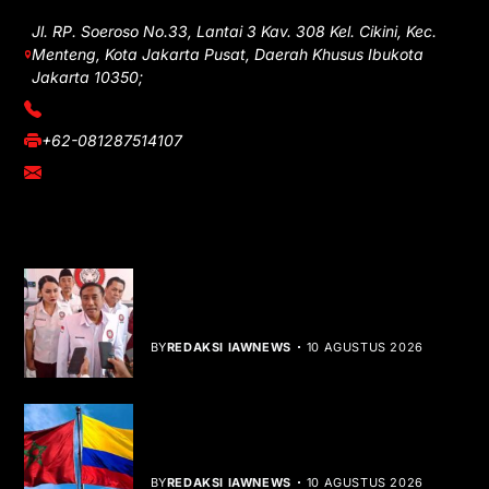
Jl. RP. Soeroso No.33, Lantai 3 Kav. 308 Kel. Cikini, Kec.
Menteng, Kota Jakarta Pusat, Daerah Khusus Ibukota
Jakarta 10350;
(021) 3908026
+62-081287514107
adm@iawnews.com
YOU MIGHT LIKE
HUT ke-1 PRI, Gelar Donor Darah dan
Libatkan UMKM
BY
REDAKSI IAWNEWS
10 AGUSTUS 2026
Kolombia Akui Kedaulatan Maroko,
Peta Diplomasi Berubah
BY
REDAKSI IAWNEWS
10 AGUSTUS 2026