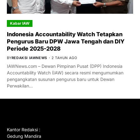
Kabar IAW
Indonesia Accountability Watch Tetapkan
Pengurus Baru DPW Jawa Tengah dan DIY
Periode 2025-2028
BY
REDAKSI IAWNEWS
2 TAHUN AGO
IAWNews.com – Dewan Pimpinan Pusat (DPP) Indonesia
Accountability Watch (IAW) secara resmi mengumumkan
pengangkatan susunan pengurus baru untuk Dewan
Perwakilan…
GET IN TOUCH
Kantor Redaksi :
Gedung Mandira