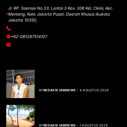
Jl. RP. Soeroso No.33, Lantai 3 Kav. 308 Kel. Cikini, Kec.
Menteng, Kota Jakarta Pusat, Daerah Khusus Ibukota
Jakarta 10350;
(021) 3908026
+62-081287514107
adm@iawnews.com
YOU MIGHT LIKE
Rocha Gibson Debut Lewat Single
Dibalik Tawaku Bergenre Slow Rock
BY
REDAKSI IAWNEWS
4 AGUSTUS 2026
Teluk Mata Ikan Keruh, Nelayan Soroti
Dampak Cut and Fill
BY
REDAKSI IAWNEWS
1 AGUSTUS 2026