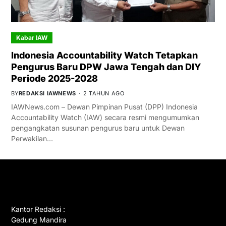
Kabar IAW
Indonesia Accountability Watch Tetapkan
Pengurus Baru DPW Jawa Tengah dan DIY
Periode 2025-2028
BY
REDAKSI IAWNEWS
2 TAHUN AGO
IAWNews.com – Dewan Pimpinan Pusat (DPP) Indonesia
Accountability Watch (IAW) secara resmi mengumumkan
pengangkatan susunan pengurus baru untuk Dewan
Perwakilan…
GET IN TOUCH
Kantor Redaksi :
Gedung Mandira