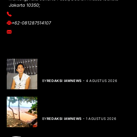
Jakarta 10350;
(021) 3908026
+62-081287514107
adm@iawnews.com
YOU MIGHT LIKE
Rocha Gibson Debut Lewat Single
Dibalik Tawaku Bergenre Slow Rock
BY
REDAKSI IAWNEWS
4 AGUSTUS 2026
Teluk Mata Ikan Keruh, Nelayan Soroti
Dampak Cut and Fill
BY
REDAKSI IAWNEWS
1 AGUSTUS 2026