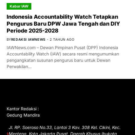
Kabar IAW
Indonesia Accountability Watch Tetapkan
Pengurus Baru DPW Jawa Tengah dan DIY
Periode 2025-2028
BY
REDAKSI IAWNEWS
2 TAHUN AGO
IAWNews.com – Dewan Pimpinan Pusat (DPP) Indonesia
Accountability Watch (IAW) secara resmi mengumumkan
pengangkatan susunan pengurus baru untuk Dewan
Perwakilan…
GET IN TOUCH
Kantor Redaksi :
Gedung Mandira
Jl. RP. Soeroso No.33, Lantai 3 Kav. 308 Kel. Cikini, Kec.
Menteng, Kota Jakarta Pusat, Daerah Khusus Ibukota