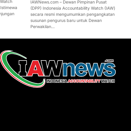
 Watch
IAWNews.com – Dewan Pimpinan Pusat
 Istimewa
(DPP) Indonesia Accountability Watch (IAW)
njungan
secara resmi mengumumkan pengangkatan
susunan pengurus baru untuk Dewan
Perwakilan…