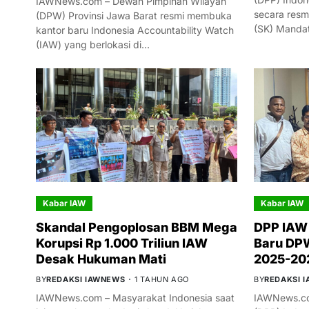
IAWNews.com – Dewan Pimpinan Wilayah
secara resm
(DPW) Provinsi Jawa Barat resmi membuka
(SK) Manda
kantor baru Indonesia Accountability Watch
(IAW) yang berlokasi di…
Kabar IAW
Kabar IAW
Skandal Pengoplosan BBM Mega
DPP IAW
Korupsi Rp 1.000 Triliun IAW
Baru DPW
Desak Hukuman Mati
2025-20
BY
REDAKSI IAWNEWS
1 TAHUN AGO
BY
REDAKSI 
IAWNews.com – Masyarakat Indonesia saat
IAWNews.co