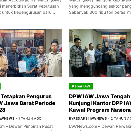
i menerbitkan Surat Keputusan
yang mengguncang sektor panga
t untuk kepengurusan baru…
Sebanyak 300 ribu ton beras i
Kabar IAW
 Tetapkan Pengurus
DPW IAW Jawa Tengah 
 Jawa Barat Periode
Kunjungi Kantor DPP IA
28
Kawal Program Nasiona
IAWNEWS
1 TAHUN AGO
BY
REDAKSI IAWNEWS
2 TAHUN A
m – Dewan Pimpinan Pusat
IAWNews.com – Dewan Perwakil