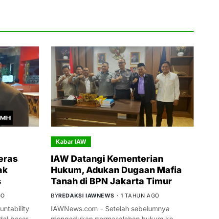
Kabar IAW
eras
IAW Datangi Kementerian
ak
Hukum, Adukan Dugaan Mafia
s
Tanah di BPN Jakarta Timur
GO
BY
REDAKSI IAWNEWS
1 TAHUN AGO
ntability
IAWNews.com – Setelah sebelumnya
al besar
mengadukan permasalahan hukum ke