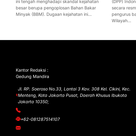
ini tengah menghadapi skandal kejahatan
(DPP) Indon
besar berupa pengoplosan Bahan Bakar
secara res
Minyak (BBM). Dugaan kejahatan ini…
pengurus ba
Wilayah…
GET IN TOUCH
Kantor Redaksi :
Gedung Mandira
Jl. RP. Soeroso No.33, Lantai 3 Kav. 308 Kel. Cikini, Kec.
Menteng, Kota Jakarta Pusat, Daerah Khusus Ibukota
Jakarta 10350;
(021) 3908026
+62-081287514107
adm@iawnews.com