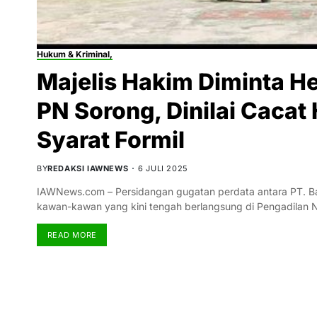
Hukum & Kriminal,
Majelis Hakim Diminta H
PN Sorong, Dinilai Caca
Syarat Formil
BY
REDAKSI IAWNEWS
6 JULI 2025
IAWNews.com – Persidangan gugatan perdata antara PT. B
kawan-kawan yang kini tengah berlangsung di Pengadilan 
READ MORE