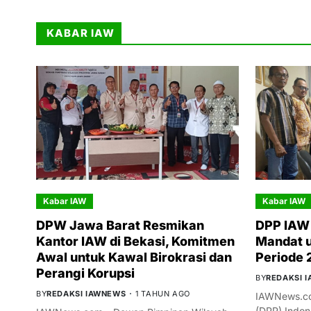
KABAR IAW
Kabar IAW
Kabar IAW
DPW Jawa Barat Resmikan
DPP IAW 
Kantor IAW di Bekasi, Komitmen
Mandat 
Awal untuk Kawal Birokrasi dan
Periode
Perangi Korupsi
BY
REDAKSI 
BY
REDAKSI IAWNEWS
1 TAHUN AGO
IAWNews.co
(DPP) Indon