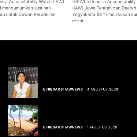
esia Accountability Watch (IAW)
(DPW) Indonesia Accountability
mi mengumumkan susunan
(IAW) Jawa Tengah dan Daerah
ru untuk Dewan Perwakilan
Yogyakarta (DIY) melakukan ku
resmi…
YOU MIGHT LIKE
Rocha Gibson Debut Lewat Single
Dibalik Tawaku Bergenre Slow Rock
BY
REDAKSI IAWNEWS
4 AGUSTUS 2026
Teluk Mata Ikan Keruh, Nelayan Soroti
Dampak Cut and Fill
BY
REDAKSI IAWNEWS
1 AGUSTUS 2026