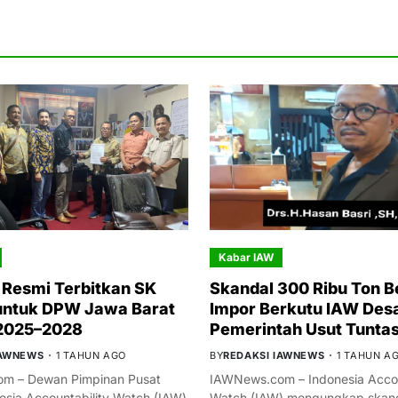
Kabar IAW
Resmi Terbitkan SK
Skandal 300 Ribu Ton B
untuk DPW Jawa Barat
Impor Berkutu IAW Des
 2025–2028
Pemerintah Usut Tunta
IAWNEWS
1 TAHUN AGO
BY
REDAKSI IAWNEWS
1 TAHUN A
m – Dewan Pimpinan Pusat
IAWNews.com – Indonesia Accou
esia Accountability Watch (IAW)
Watch (IAW) mengungkap skand