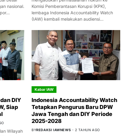
n nasional.
Komisi Pemberantasan Korupsi (KPK),
mpor…
lembaga Indonesia Accountability Watch
(IAW) kembali melakukan audiensi…
Kabar IAW
dan DIY
Indonesia Accountability Watch
W, Siap
Tetapkan Pengurus Baru DPW
l
Jawa Tengah dan DIY Periode
2025-2028
GO
BY
REDAKSI IAWNEWS
2 TAHUN AGO
an Wilayah