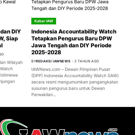
Kabar IAW
dan DIY
Indonesia Accountability Watch
W, Siap
Tetapkan Pengurus Baru DPW
l
Jawa Tengah dan DIY Periode
2025-2028
GO
BY
REDAKSI IAWNEWS
2 TAHUN AGO
an Wilayah
 Watch
IAWNews.com – Dewan Pimpinan Pusat
 Istimewa
(DPP) Indonesia Accountability Watch (IAW)
njungan
secara resmi mengumumkan pengangkatan
susunan pengurus baru untuk Dewan
Perwakilan…