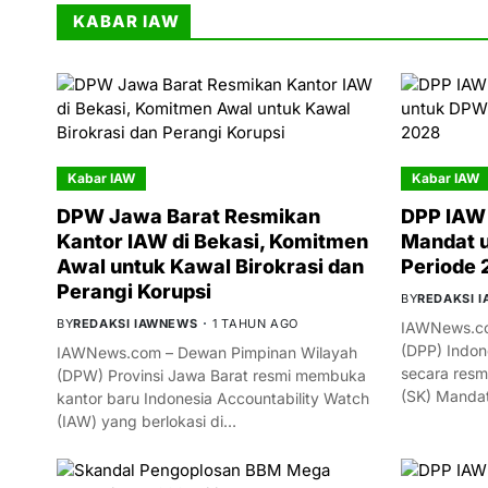
KABAR IAW
Kabar IAW
Kabar IAW
DPW Jawa Barat Resmikan
DPP IAW 
Kantor IAW di Bekasi, Komitmen
Mandat 
Awal untuk Kawal Birokrasi dan
Periode
Perangi Korupsi
BY
REDAKSI 
BY
REDAKSI IAWNEWS
1 TAHUN AGO
IAWNews.co
(DPP) Indon
IAWNews.com – Dewan Pimpinan Wilayah
secara resm
(DPW) Provinsi Jawa Barat resmi membuka
(SK) Manda
kantor baru Indonesia Accountability Watch
(IAW) yang berlokasi di…