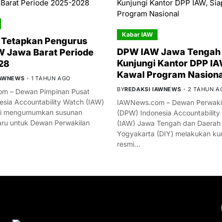
Kabar IAW
 Tetapkan Pengurus
DPW IAW Jawa Tengah 
 Jawa Barat Periode
Kunjungi Kantor DPP IA
28
Kawal Program Nasiona
IAWNEWS
1 TAHUN AGO
BY
REDAKSI IAWNEWS
2 TAHUN A
m – Dewan Pimpinan Pusat
esia Accountability Watch (IAW)
IAWNews.com – Dewan Perwakil
mi mengumumkan susunan
(DPW) Indonesia Accountability
ru untuk Dewan Perwakilan
(IAW) Jawa Tengah dan Daerah
Yogyakarta (DIY) melakukan ku
resmi…
YOU MIGHT LIKE