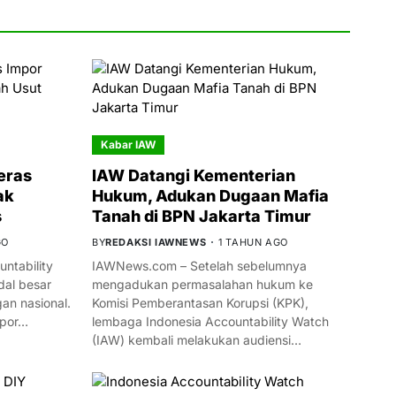
Kabar IAW
eras
IAW Datangi Kementerian
ak
Hukum, Adukan Dugaan Mafia
s
Tanah di BPN Jakarta Timur
GO
BY
REDAKSI IAWNEWS
1 TAHUN AGO
ntability
IAWNews.com – Setelah sebelumnya
al besar
mengadukan permasalahan hukum ke
n nasional.
Komisi Pemberantasan Korupsi (KPK),
mpor…
lembaga Indonesia Accountability Watch
(IAW) kembali melakukan audiensi…