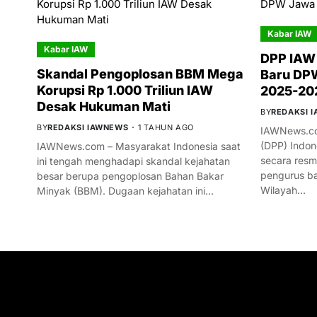
Kabar IAW
Kabar IAW
DPP IAW
Skandal Pengoplosan BBM Mega
Baru DPW
Korupsi Rp 1.000 Triliun IAW
2025-20
Desak Hukuman Mati
BY
REDAKSI 
BY
REDAKSI IAWNEWS
1 TAHUN AGO
IAWNews.co
(DPP) Indon
IAWNews.com – Masyarakat Indonesia saat
secara res
ini tengah menghadapi skandal kejahatan
pengurus ba
besar berupa pengoplosan Bahan Bakar
Wilayah…
Minyak (BBM). Dugaan kejahatan ini…
GET IN TOUCH