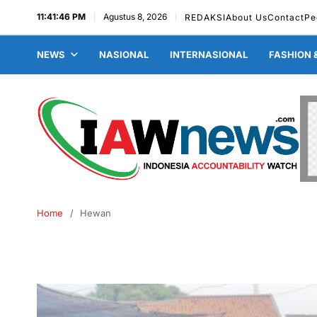
11:41:47 PM
Agustus 8, 2026
REDAKSI
About Us
Contact
Pe
NEWS
NASIONAL
INTERNASIONAL
FASHION 
Home
Hewan