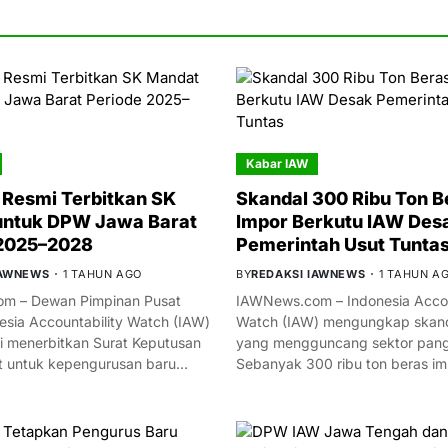
Kabar IAW
Resmi Terbitkan SK
Skandal 300 Ribu Ton B
untuk DPW Jawa Barat
Impor Berkutu IAW Des
 2025–2028
Pemerintah Usut Tunta
IAWNEWS
1 TAHUN AGO
BY
REDAKSI IAWNEWS
1 TAHUN A
m – Dewan Pimpinan Pusat
IAWNews.com – Indonesia Accou
esia Accountability Watch (IAW)
Watch (IAW) mengungkap skand
i menerbitkan Surat Keputusan
yang mengguncang sektor panga
t untuk kepengurusan baru…
Sebanyak 300 ribu ton beras i