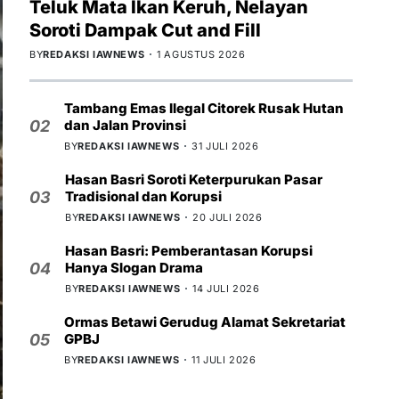
Teluk Mata Ikan Keruh, Nelayan
Soroti Dampak Cut and Fill
BY
REDAKSI IAWNEWS
1 AGUSTUS 2026
Tambang Emas Ilegal Citorek Rusak Hutan
dan Jalan Provinsi
02
BY
REDAKSI IAWNEWS
31 JULI 2026
Hasan Basri Soroti Keterpurukan Pasar
Tradisional dan Korupsi
03
BY
REDAKSI IAWNEWS
20 JULI 2026
Hasan Basri: Pemberantasan Korupsi
Hanya Slogan Drama
04
BY
REDAKSI IAWNEWS
14 JULI 2026
Ormas Betawi Gerudug Alamat Sekretariat
GPBJ
05
BY
REDAKSI IAWNEWS
11 JULI 2026