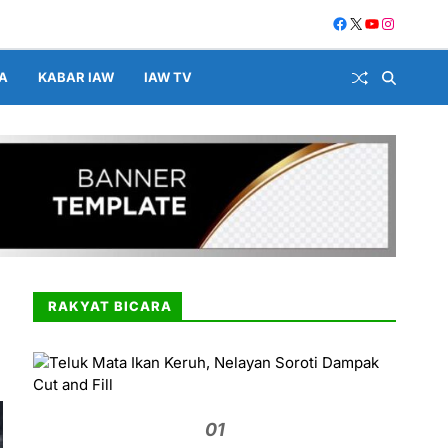
A
KABAR IAW
IAW TV
RAKYAT BICARA
01