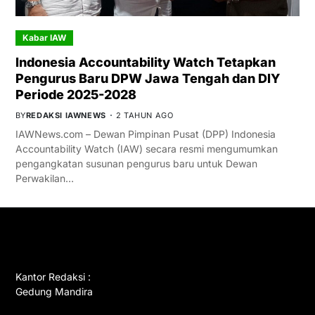
Kabar IAW
Indonesia Accountability Watch Tetapkan
Pengurus Baru DPW Jawa Tengah dan DIY
Periode 2025-2028
BY
REDAKSI IAWNEWS
2 TAHUN AGO
IAWNews.com – Dewan Pimpinan Pusat (DPP) Indonesia
Accountability Watch (IAW) secara resmi mengumumkan
pengangkatan susunan pengurus baru untuk Dewan
Perwakilan…
GET IN TOUCH
Kantor Redaksi :
Gedung Mandira