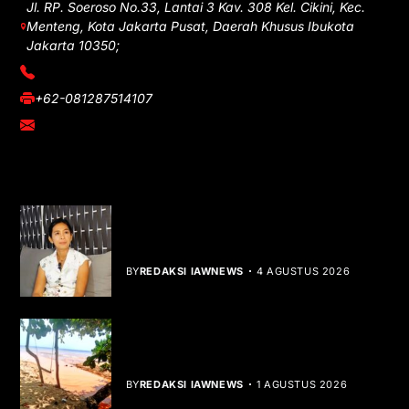
Jl. RP. Soeroso No.33, Lantai 3 Kav. 308 Kel. Cikini, Kec.
Menteng, Kota Jakarta Pusat, Daerah Khusus Ibukota
Jakarta 10350;
(021) 3908026
+62-081287514107
adm@iawnews.com
YOU MIGHT LIKE
Rocha Gibson Debut Lewat Single
Dibalik Tawaku Bergenre Slow Rock
BY
REDAKSI IAWNEWS
4 AGUSTUS 2026
Teluk Mata Ikan Keruh, Nelayan Soroti
Dampak Cut and Fill
BY
REDAKSI IAWNEWS
1 AGUSTUS 2026