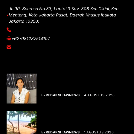
Jl. RP. Soeroso No.33, Lantai 3 Kav. 308 Kel. Cikini, Kec.
Menteng, Kota Jakarta Pusat, Daerah Khusus Ibukota
Jakarta 10350;
(021) 3908026
+62-081287514107
adm@iawnews.com
YOU MIGHT LIKE
Rocha Gibson Debut Lewat Single
Dibalik Tawaku Bergenre Slow Rock
BY
REDAKSI IAWNEWS
4 AGUSTUS 2026
Teluk Mata Ikan Keruh, Nelayan Soroti
Dampak Cut and Fill
BY
REDAKSI IAWNEWS
1 AGUSTUS 2026