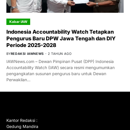
Kabar IAW
Indonesia Accountability Watch Tetapkan
Pengurus Baru DPW Jawa Tengah dan DIY
Periode 2025-2028
BY
REDAKSI IAWNEWS
2 TAHUN AGO
IAWNews.com – Dewan Pimpinan Pusat (DPP) Indonesia
Accountability Watch (IAW) secara resmi mengumumkan
pengangkatan susunan pengurus baru untuk Dewan
Perwakilan…
GET IN TOUCH
Kantor Redaksi :
Gedung Mandira